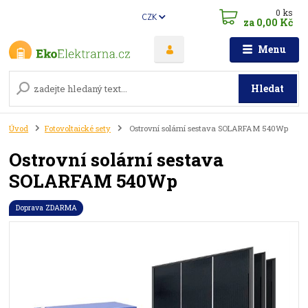
0
ks
CZK
za
0,00 Kč
Menu
Hledat
Úvod
Fotovoltaické sety
Ostrovní solární sestava SOLARFAM 540Wp
Ostrovní solární sestava
SOLARFAM 540Wp
Doprava ZDARMA