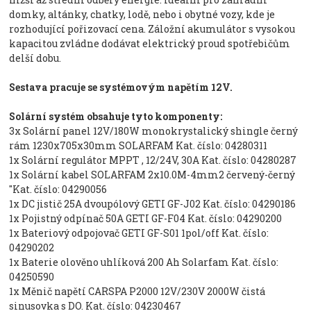
domky, altánky, chatky, lodě, nebo i obytné vozy, kde je
rozhodující pořizovací cena. Záložní akumulátor s vysokou
kapacitou zvládne dodávat elektrický proud spotřebičům
delší dobu.
Sestava pracuje se systémovým napětím 12V.
Solární systém obsahuje tyto komponenty:
3x Solární panel 12V/180W monokrystalický shingle černý
rám 1230x705x30mm SOLARFAM Kat. číslo: 04280311
1x Solární regulátor MPPT , 12/24V, 30A Kat. číslo: 04280287
1x Solární kabel SOLARFAM 2x10.0M-4mm2 červený-černý
"Kat. číslo: 04290056
1x DC jistič 25A dvoupólový GETI GF-J02 Kat. číslo: 04290186
1x Pojistný odpínač 50A GETI GF-F04 Kat. číslo: 04290200
1x Bateriový odpojovač GETI GF-S01 1pol/off Kat. číslo:
04290202
1x Baterie olověno uhlíková 200 Ah Solarfam Kat. číslo:
04250590
1x Měnič napětí CARSPA P2000 12V/230V 2000W čistá
sinusovka s DO. Kat. číslo: 04230467