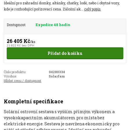
Ideální pro zahradní domky, altánky, chatky, lodě, nebo i obytné vozy,
kde je rozhodující pořizovací cena. Záložní ak...
celý popis
Dostupnost
Expedice 48 hodin
26 405 Kč
/
ks
21 822 Kč
bez DPH
Přidat do košíku
Číslo produktu:
04280334
Výrobce:
Solarfam
Hlídat cenu / dostupnost
Kompletní specifikace
Solární ostrovní sestava s vyšším přímým výkonem a
vysokokapacitním akumulátorem pro místa bez
elektrické energie. Sestava je navržena ekonomicky pro
nižší až střední odběry energie. Ideální pro zahradní