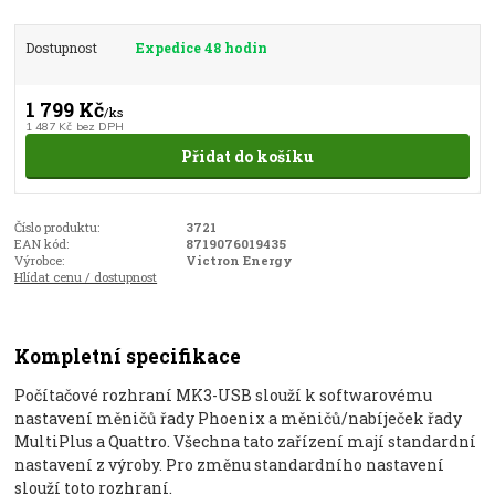
Dostupnost
Expedice 48 hodin
1 799 Kč
/
ks
1 487 Kč
bez DPH
Přidat do košíku
Číslo produktu:
3721
EAN kód:
8719076019435
Výrobce:
Victron Energy
Hlídat cenu / dostupnost
Kompletní specifikace
Počítačové rozhraní MK3-USB slouží k softwarovému
nastavení měničů řady Phoenix a měničů/nabíječek řady
MultiPlus a Quattro. Všechna tato zařízení mají standardní
nastavení z výroby. Pro změnu standardního nastavení
slouží toto rozhraní.