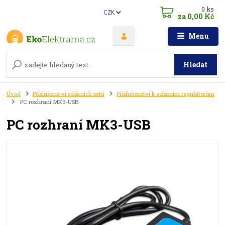
0
ks
CZK
za
0,00 Kč
Menu
Hledat
Úvod
Příslušenství solárních setů
Příslušenství k solárním regulátorům
PC rozhraní MK3-USB
PC rozhraní MK3-USB