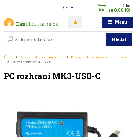
0
ks
CZK
za
0,00 Kč
Menu
Hledat
Úvod
Příslušenství solárních setů
Příslušenství k solárním regulátorům
PC rozhraní MK3-USB-C
PC rozhraní MK3-USB-C