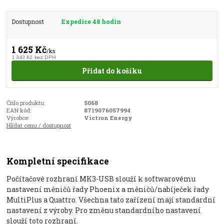
Dostupnost
Expedice 48 hodin
1 625 Kč
/
ks
1 343 Kč
bez DPH
Přidat do košíku
Číslo produktu:
5068
EAN kód:
8719076057994
Výrobce:
Victron Energy
Hlídat cenu / dostupnost
Kompletní specifikace
Počítačové rozhraní MK3-USB slouží k softwarovému
nastavení měničů řady Phoenix a měničů/nabíječek řady
MultiPlus a Quattro. Všechna tato zařízení mají standardní
nastavení z výroby. Pro změnu standardního nastavení
slouží toto rozhraní.