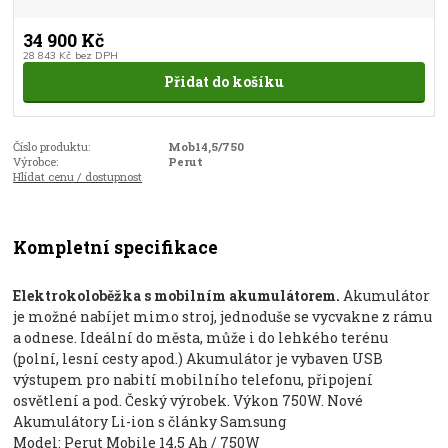
34 900 Kč
28 843 Kč
bez DPH
Přidat do košíku
Číslo produktu:
Mob14,5/750
Výrobce:
Perut
Hlídat cenu / dostupnost
Kompletní specifikace
Elektrokoloběžka s mobilním akumulátorem.
Akumulátor
je možné nabíjet mimo stroj, jednoduše se vycvakne z rámu
a odnese. Ideální do města, může i do lehkého terénu
(polní, lesní cesty apod.) Akumulátor je vybaven USB
výstupem pro nabití mobilního telefonu, připojení
osvětlení a pod. Český výrobek. Výkon 750W. Nové
Akumulátory Li-ion s články Samsung
Model: Perut Mobile 14,5 Ah / 750W