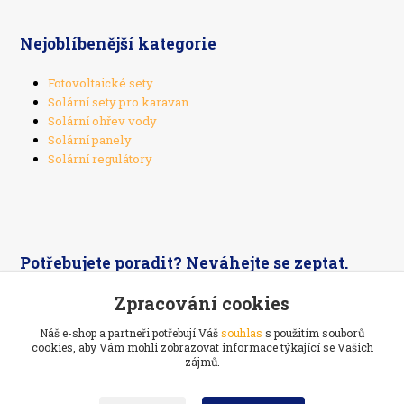
Nejoblíbenější kategorie
Fotovoltaické sety
Solární sety pro karavan
Solární ohřev vody
Solární panely
Solární regulátory
Potřebujete poradit? Neváhejte se zeptat.
Zpracování cookies
Zpracování cookies
+420 603 526 269
Náš e-shop a partneři potřebují Váš
Náš e-shop a partneři potřebují Váš
souhlas
souhlas
s použitím souborů
s použitím souborů
cookies, aby Vám mohli zobrazovat informace týkající se Vašich
cookies, aby Vám mohli zobrazovat informace týkající se Vašich
zájmů.
zájmů.