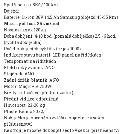
Spotřeba: cca. 8Kč / 100km
Dojezd:
Baterie: Li-ion 36V, 14,5 Ah Samsung (dojezd 45-55 km)
Max. rychlost: 25km/hod
Nosnost: max 120kg
Doba dobíjení: 4-10 hod. (pomalá dobíječka) 2,5 - 6 hod.
(rychlá dobíječka)
Počet nabíjecích cyklů: více jak 1000x
Indikace stavu baterii: LED panel na řídítkách
Tempomat: na řídítkách
Elektrický zvonek: ANO
Stojánek: ANO
Zadní držák, blatník: ANO
Motor: MagicPie 750W
Brzdy: kotoučové (přední i zadní)
Přední vidlice: odpružená
Hmotnost: 23-26 kg
Pláště: Kenda 20x2,1
Nabíječka je naceněna zvlášť a najdete je v sekci:
příslušenství
Ke stroji je možné dokoupit sedlo v sekci: příslušenství