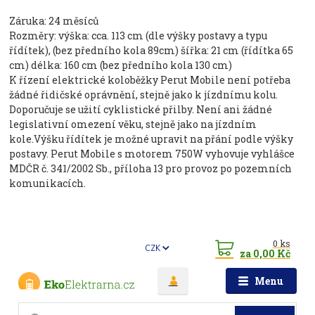
Záruka: 24 měsíců
Rozměry: výška: cca. 113 cm (dle výšky postavy a typu
řídítek), (bez předního kola 89cm) šířka: 21 cm (řídítka 65
cm) délka: 160 cm (bez předního kola 130 cm)
K řízení elektrické koloběžky Perut Mobile není potřeba
žádné řidičské oprávnění, stejně jako k jízdnímu kolu.
Doporučuje se užití cyklistické přilby. Není ani žádné
legislativní omezení věku, stejně jako na jízdním
kole.Výšku řídítek je možné upravit na přání podle výšky
postavy. Perut Mobile s motorem 750W vyhovuje vyhlášce
MDČR č. 341/2002 Sb., příloha 13 pro provoz po pozemních
komunikacích.
0
ks
CZK
za
0,00 Kč
Menu