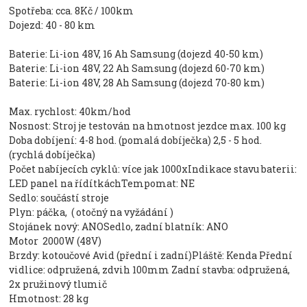
Spotřeba: cca. 8Kč / 100km
Dojezd: 40 - 80 km
Baterie: Li-ion 48V, 16 Ah Samsung (dojezd 40-50 km)
Baterie: Li-ion 48V, 22 Ah Samsung (dojezd 60-70 km)
Baterie: Li-ion 48V, 28 Ah Samsung (dojezd 70-80 km)
Max. rychlost: 40km/hod
Nosnost: Stroj je testován na hmotnost jezdce max. 100 kg
Doba dobíjení: 4-8 hod. (pomalá dobíječka) 2,5 - 5 hod.
(rychlá dobíječka)
Počet nabíjecích cyklů: více jak 1000xIndikace stavu baterii:
LED panel na řídítkáchTempomat: NE
Sedlo: součástí stroje
Plyn: páčka, ( otočný na vyžádání )
Stojánek nový: ANOSedlo, zadní blatník: ANO
Motor 2000W (48V)
Brzdy: kotoučové Avid (přední i zadní)Pláště: Kenda Přední
vidlice: odpružená, zdvih 100mm Zadní stavba: odpružená,
2x pružinový tlumič
Hmotnost: 28 kg