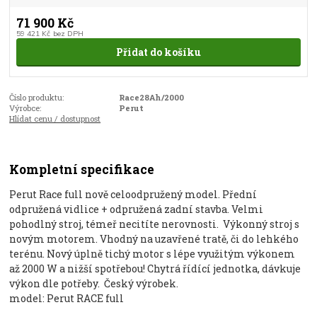
71 900 Kč
59 421 Kč
bez DPH
Přidat do košíku
Číslo produktu:
Race28Ah/2000
Výrobce:
Perut
Hlídat cenu / dostupnost
Kompletní specifikace
Perut Race full nově celoodpružený model. Přední
odpružená vidlice + odpružená zadní stavba. Velmi
pohodlný stroj, témeř necitíte nerovnosti. Výkonný stroj s
novým motorem. Vhodný na uzavřené tratě, či do lehkého
terénu. Nový úplně tichý motor s lépe využitým výkonem
až 2000 W a nižší spotřebou! Chytrá řídící jednotka, dávkuje
výkon dle potřeby. Český výrobek.
model: Perut RACE full