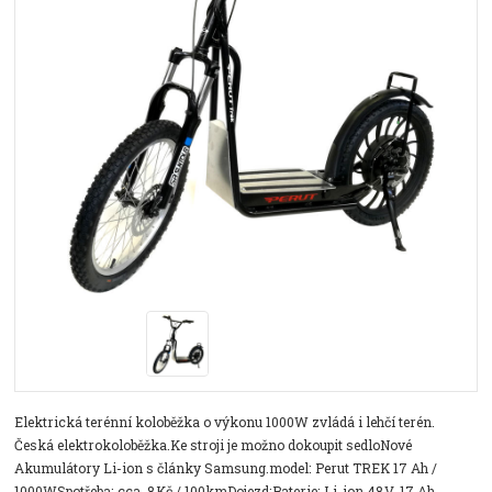
Elektrická terénní koloběžka o výkonu 1000W zvládá i lehčí terén.
Česká elektrokoloběžka.Ke stroji je možno dokoupit sedloNové
Akumulátory Li-ion s články Samsung.model: Perut TREK 17 Ah /
1000WSpotřeba: cca. 8Kč / 100kmDojezd:Baterie: Li-ion 48V, 17 Ah