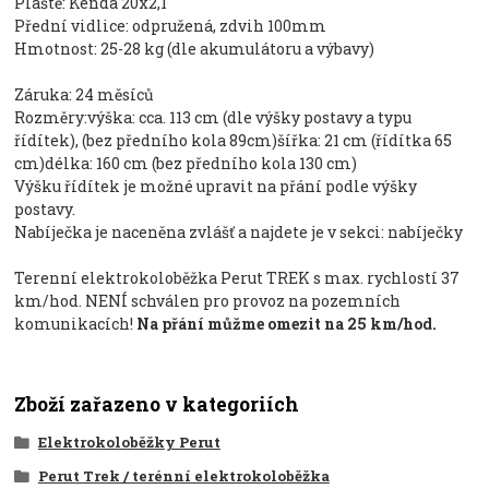
Pláště: Kenda 20x2,1
Přední vidlice: odpružená, zdvih 100mm
Hmotnost: 25-28 kg (dle akumulátoru a výbavy)
Záruka: 24 měsíců
Rozměry:výška: cca. 113 cm (dle výšky postavy a typu
řídítek), (bez předního kola 89cm)šířka: 21 cm (řídítka 65
cm)délka: 160 cm (bez předního kola 130 cm)
Výšku řídítek je možné upravit na přání podle výšky
postavy.
Nabíječka je naceněna zvlášť a najdete je v sekci: nabíječky
Terenní elektrokoloběžka Perut TREK s max. rychlostí 37
km/hod. NENÍ schválen pro provoz na pozemních
komunikacích!
Na přání můžme omezit na 25 km/hod.
Zboží zařazeno v kategoriích
Elektrokoloběžky Perut
Perut Trek / terénní elektrokoloběžka