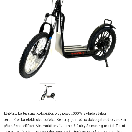
Elektrická terénní koloběžka o výkonu 1000W zvládá i lehčí
terén. Česká elektrokoloběžka.Ke stroji je možno dokoupit sedlo v sekci
příslušenstvíNové Akumulátory Li-ion s články Samsung.model: Perut
TREK 28 Ah / 1000WSpotřeba: cca. 8Kč / 100kmDojezd: Baterie: Li-ion