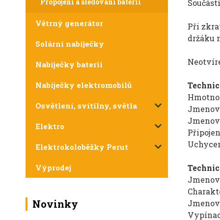
Propojení a sledování baterií
Součástí
Větrný generátor
Při zkra
držáku n
Solární nabíječky
Neotvíre
Nabíječky baterií
Technic
Nabíječky elektromobilů
Hmotnos
Osvětlení, svítilny, světla
Jmenovi
Jmenovi
Elektro
Připojen
Uchycen
Elektrokoloběžky Perut
Technic
Výprodej
Jmenovi
Charakt
Novinky
Jmenovi
Vypínac