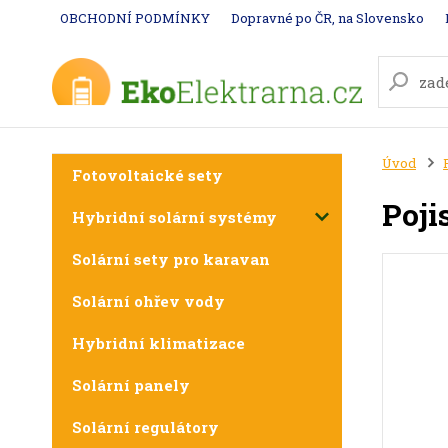
OBCHODNÍ PODMÍNKY
Dopravné po ČR, na Slovensko
Úvod
Fotovoltaické sety
Poji
Hybridní solární systémy
Solární sety pro karavan
Solární ohřev vody
Hybridní klimatizace
Solární panely
Solární regulátory