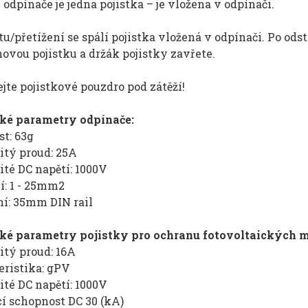
 odpínače je jedna pojistka – je vložena v odpínači.
tu/přetížení se spálí pojistka vložená v odpínači. Po od
ovou pojistku a držák pojistky zavřete.
jte pojistkové pouzdro pod zátěží!
ké parametry odpínače:
t: 63g
tý proud: 25A
té DC napětí: 1000V
í: 1 - 25mm2
í: 35mm DIN rail
ké parametry pojistky pro ochranu fotovoltaických m
tý proud: 16A
eristika: gPV
té DC napětí: 1000V
í schopnost DC 30 (kA)