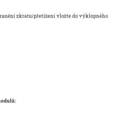
stranění zkratu/přetížení vložte do výklopného
odulů: