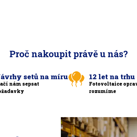
Proč nakoupit právě u nás?
ávrhy setů na míru
12 let na trhu
tačí nám sepsat
Fotovoltaice opra
ožadavky
rozumíme