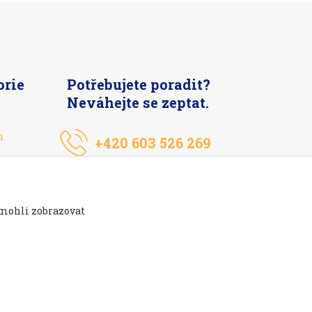
orie
Potřebujete poradit?
Neváhejte se zeptat.
n
+420 603 526 269
 mohli zobrazovat
Vytvořeno na
Eshop-rychle.cz