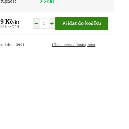
stupnost
3-5 dní
9 Kč
/
ks
Přidat do košíku
 Kč
bez DPH
roduktu:
3991
Hlídat cenu / dostupnost