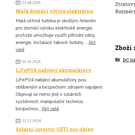
13.06.2025
Ztrátov
Malá domácí větrná elektrárna
Rozměr
Malá větrná turbína je skvělým řešením
pro domácí výrobu elektrické energie,
protože umožňuje využít přírodní zdroj
energie. Instalace takové turbíny ...
číst
Zboží 
celé
DC ji
01.02.2025
LiFePO4 nabíjecí akumulátory
LiFePO4 nabíjecí akumulátory jsou
oblíbeným a bezpečným zdrojem napájení.
Objevují se mimo jiné v solárních
systémech, manipulační technice,
bezpečnos...
číst celé
21.12.2024
Solární invertor GETI pro ohřev