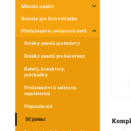
Měniče napětí
Baterie pro fotovoltaiku
Příslušenství solárních setů
Držáky panelů pro budovy
Držáky panelů pro karavany
Kabely, konektory,
průchodky
Příslušenství k solárním
regulátorům
Přepínače sítí
DC jištění
Komple