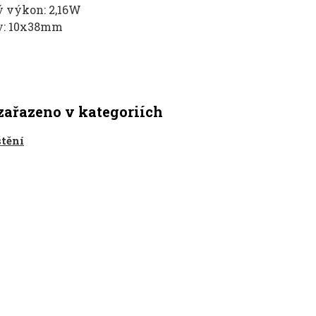
ý výkon: 2,16W
y: 10x38mm
zařazeno v kategoriích
štění