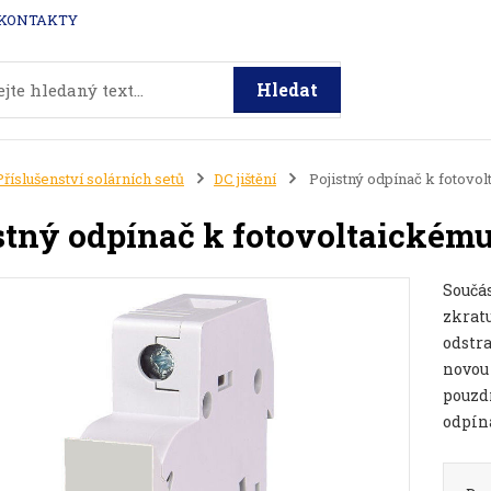
KONTAKTY
Hledat
Příslušenství solárních setů
DC jištění
Pojistný odpínač k fotovo
stný odpínač k fotovoltaickém
Součás
zkratu
odstr
novou 
pouzd
odpín