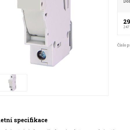
Do
29
247
Číslo p
tní specifikace