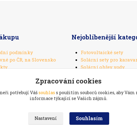
nákupu
Nejoblíbenější kateg
dní podmínky
Fotovoltaické sety
vné po ČR, na Slovensko
Solární sety pro karava
kty
Solární ohřev vody
Solární panely
Zpracování cookies
Solární regulátory
neři potřebují Váš
souhlas
s použitím souborů cookies, aby Vám
informace týkající se Vašich zájmů.
Souhlasím
Nastavení
aké:
Prodej a servis kol na