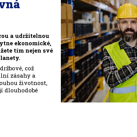
ávná
rou a udržitelnou
kytne ekonomické,
žete tím nejen své
lanety.
držbové, což
lní zásahy a
louhou životnost,
ují dlouhodobé