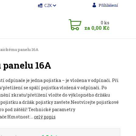
Přihlášení
CZK
0
ks
za
0,00 Kč
ltaickému panelu 16A
u panelu 16A
tí odpínače je jedna pojistka – je vložena v odpínači. Při
/přetížení se spálí pojistka vložená v odpínači. Po
anění zkratu/přetížení vložte do výklopného držáku
pojistku a držák pojistky zavřete.Neotvírejte pojistkové
ro pod zátěží! Technické parametry
ače:Hmotnost:...
celý popis