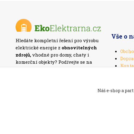
Vše o 
Hledáte kompletní řešení pro výrobu
elektrické energie z
obnovitelných
Obcho
zdrojů,
vhodné pro domy, chaty i
Dopra
komerční objekty? Podívejte se na
Konta
naši nabídku
fotovoltaických setů
.
Náš e-shop a part
Ekoelektrarna.cz -
Ostrovní solární systémy
Navštivte t
Vysočině
//
Webdesign
: Poradnyweb.cz