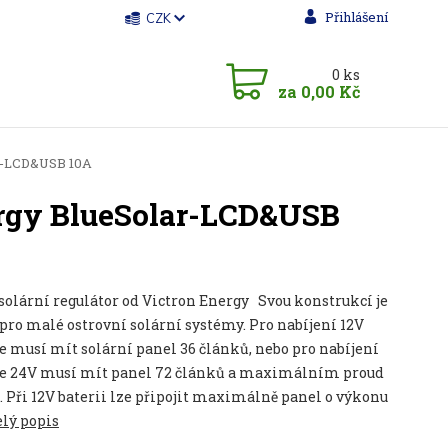
Přihlášení
CZK
0
ks
za
0,00 Kč
ar-LCD&USB 10A
ergy BlueSolar-LCD&USB
olární regulátor od Victron Energy Svou konstrukcí je
pro malé ostrovní solární systémy. Pro nabíjení 12V
e musí mít solární panel 36 článků, nebo pro nabíjení
ie 24V musí mít panel 72 článků a maximálním proud
. Při 12V baterii lze připojit maximálně panel o výkonu
elý popis