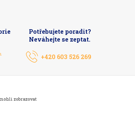
orie
Potřebujete poradit?
Neváhejte se zeptat.
n
+420 603 526 269
 mohli zobrazovat
Vytvořeno na
Eshop-rychle.cz