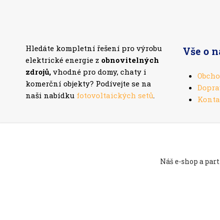
Hledáte kompletní řešení pro výrobu
Vše o 
elektrické energie z
obnovitelných
zdrojů,
vhodné pro domy, chaty i
Obcho
komerční objekty? Podívejte se na
Dopra
naši nabídku
fotovoltaických setů
.
Konta
Náš e-shop a part
Ekoelektrarna.cz -
Ostrovní solární systémy
Navštivte t
Vysočině
//
Webdesign
: Poradnyweb.cz