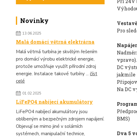
Při 24V 
Výhodou
Novinky
Vestavě
Pro sle
13.06.2025
Malá domácí větrná elektrárna
Napájen
Malá větrná turbína je skvělým řešením
Nadměrn
pro domácí výrobu elektrické energie,
vpravo).
protože umožňuje využít přírodní zdroj
DC výstu
energie. Instalace takové turbíny ...
číst
jakmile 
celé
Připojov
Na DC vý
01.02.2025
LiFePO4 nabíjecí akumulátory
Program
Předpro
LiFePO4 nabíjecí akumulátory jsou
BMS)
oblíbeným a bezpečným zdrojem napájení.
Objevují se mimo jiné v solárních
Dva 5 v
systémech, manipulační technice,