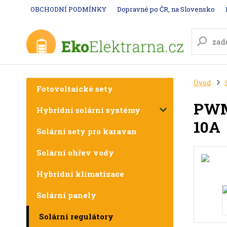
OBCHODNÍ PODMÍNKY
Dopravné po ČR, na Slovensko
Úvod
Fotovoltaické sety
PWM 
Hybridní solární systémy
10A
Solární sety pro karavan
Solární ohřev vody
Hybridní klimatizace
Solární panely
Solární regulátory