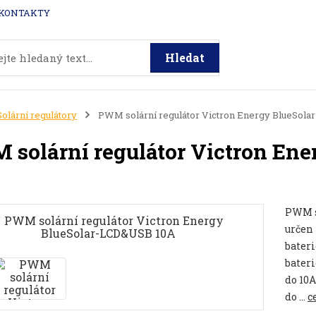
KONTAKTY
Hledat
Solární regulátory
PWM solární regulátor Victron Energy BlueSol
solární regulátor Victron En
PWM s
určen 
bateri
bater
do 10A
do ...
c