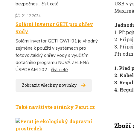
USB výs
bezpečnos...
číst celé
Maximál
21.12.2024
Solární invertor GETI pro ohřev
Jednodu
vody
1. Připoj
2. Připo
Solární invertor GETI GWH01 je vhodný
3. Připo
zejména k použití v systémech pro
Při odin
fotovoltaický ohřev vody s využitím
dotačního programu NOVÁ ZELENÁ
1. Před 
ÚSPORÁM 202...
číst celé
2. Kabel
3. Regu
Zobrazit všechny novinky
4. Regul
Také navštivte stránky Perut.cz
Zboží 