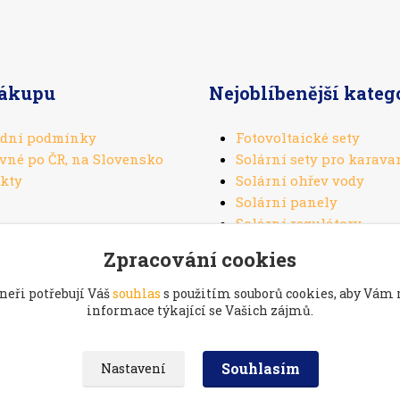
nákupu
Nejoblíbenější kateg
dní podmínky
Fotovoltaické sety
vné po ČR, na Slovensko
Solární sety pro karava
kty
Solární ohřev vody
Solární panely
Solární regulátory
Zpracování cookies
neři potřebují Váš
souhlas
s použitím souborů cookies, aby Vám
informace týkající se Vašich zájmů.
aké:
Prodej a servis kol na
Souhlasím
Nastavení