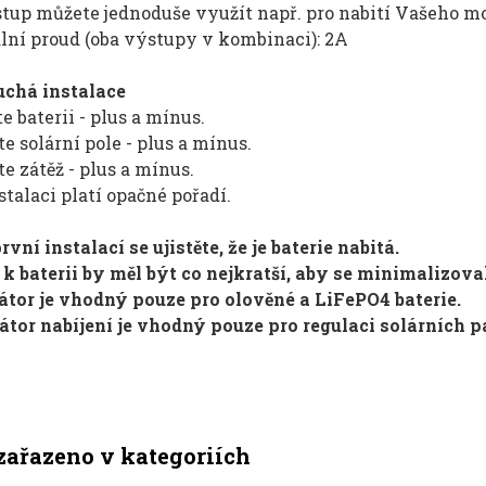
tup můžete jednoduše využít např. pro nabití Vašeho mo
ní proud (oba výstupy v kombinaci): 2A
chá instalace
te baterii - plus a mínus.
jte solární pole - plus a mínus.
jte zátěž - plus a mínus.
stalaci platí opačné pořadí.
první instalací se ujistěte, že je baterie nabitá.
 k baterii by měl být co nejkratší, aby se minimalizova
látor je vhodný pouze pro olověné a LiFePO4 baterie.
átor nabíjení je vhodný pouze pro regulaci solárních p
zařazeno v kategoriích