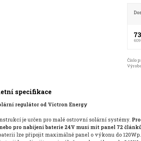
Do
73
609
Číslo p
Výrobc
tní specifikace
ární regulátor od Victron Energy
strukcí je určen pro malé ostrovní solární systémy.
Pro
 nebo pro nabíjení baterie 24V musí mít panel 72 člán
baterii lze připojit maximálně panel o výkonu do 120Wp.