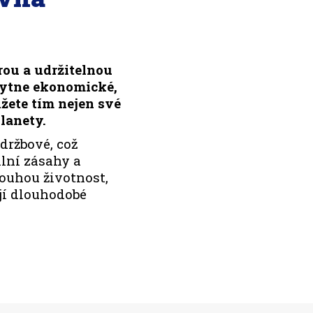
rou a udržitelnou
kytne ekonomické,
žete tím nejen své
lanety.
držbové, což
lní zásahy a
louhou životnost,
ují dlouhodobé