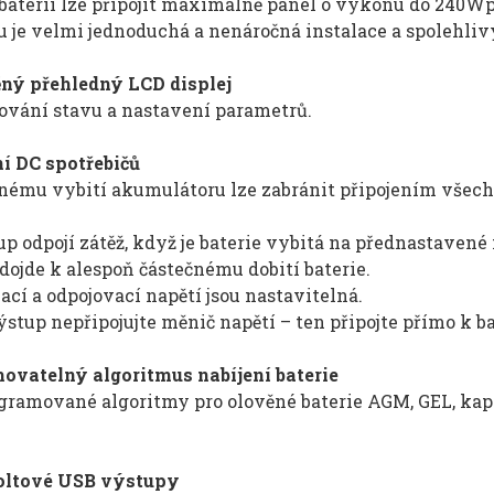
baterii lze připojit maximálně panel o výkonu do 240Wp
 je velmi jednoduchá a nenáročná instalace a spolehliv
ný přehledný LCD displej
dování stavu a nastavení parametrů.
í DC spotřebičů
ému vybití akumulátoru lze zabránit připojením všech 
p odpojí zátěž, když je baterie vybitá na přednastavené 
dojde k alespoň částečnému dobití baterie.
ací a odpojovací napětí jsou nastavitelná.
stup nepřipojujte měnič napětí – ten připojte přímo k ba
ovatelný algoritmus nabíjení baterie
gramované algoritmy pro olověné baterie AGM, GEL, kapa
oltové USB výstupy