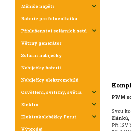
Měniče napětí
Baterie pro fotovoltaiku
Příslušenství solárních setů
Větrný generátor
Solární nabíječky
Nabíječky baterií
Nabíječky elektromobilů
Komple
Osvětlení, svítilny, světla
PWM sol
Elektro
Svou kon
Elektrokoloběžky Perut
článků,
Při 12V 
Výprodej