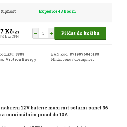
stupnost
Expedice 48 hodin
7 Kč
/
ks
Přidat do košíku
 Kč
bez DPH
roduktu:
3889
EAN kód:
8719076046189
e:
Victron Energy
Hlídat cenu / dostupnost
 nabíjení 12V baterie musí mít solární panel 36
ků a maximálním proud do 10A.