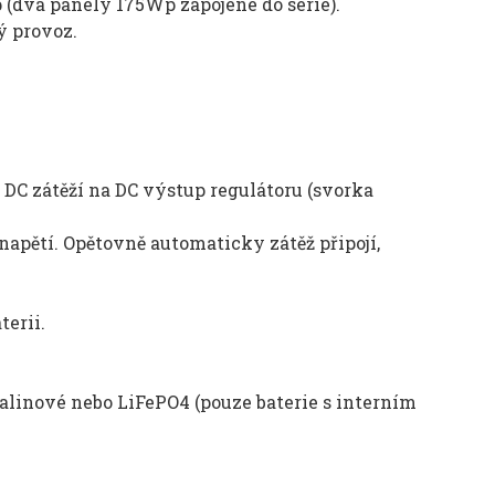
 (dva panely 175Wp zapojené do série).
ý provoz.
DC zátěží na DC výstup regulátoru (svorka
napětí. Opětovně automaticky zátěž připojí,
terii.
linové nebo LiFePO4 (pouze baterie s interním