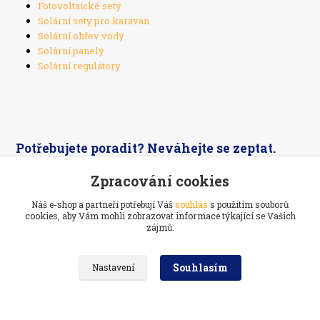
Fotovoltaické sety
Solární sety pro karavan
Solární ohřev vody
Solární panely
Solární regulátory
Potřebujete poradit? Neváhejte se zeptat.
Zpracování cookies
+420 603 526 269
Náš e-shop a partneři potřebují Váš
souhlas
s použitím souborů
cookies, aby Vám mohli zobrazovat informace týkající se Vašich
zájmů.
Souhlasím
Nastavení
Ekoelektrarna.cz -
Ostrovní solární systémy
Navštivte také:
Prodej a servis
kol na Vysočině
//
Webdesign
: Poradnyweb.cz
Vytvořeno na
Eshop-rychle.cz