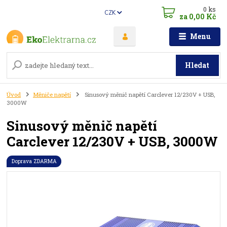
0
ks
CZK
za
0,00 Kč
Menu
Hledat
Úvod
Měniče napětí
Sinusový měnič napětí Carclever 12/230V + USB,
3000W
Sinusový měnič napětí
Carclever 12/230V + USB, 3000W
Doprava ZDARMA