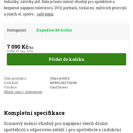
ledničky, zářivky atd. Dále je tento měnič vhodný pro spolehlivé a
bezpečné napájení televizorů, DVD, počítačů, tiskáren, měřících přístrojů
a jiných el. spotře...
celý popis
Dostupnost
Expedice 48 hodin
7 090 Kč
/
ks
5 860 Kč
bez DPH
Přidat do košíku
Číslo produktu:
35psw3012
EAN kód:
8595128270296
Výrobce:
CarClever
Hlídat cenu / dostupnost
Kompletní specifikace
Sinusov
ý m
ěnič vhodn
ý pro napájení v
šech druhů
spotřebičů s odporovou z
át
ěž
í i pro spot
řebiče s indukčn
í