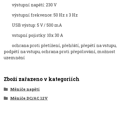
výstupní nap
ět
í
:
230
V
výstupní frekvence
:
50
Hz
±
3
Hz
USB výstup: 5
V
/
500
mA
vstupní pojistky
:
10x
30
A
ochrana proti p
řet
í
žen
í, p
řehř
átí, p
řepět
í na vstupu,
podp
ět
í na vstupu, ochrana proti p
řep
ólování, mo
žnost
uzemněn
í
Zboží zařazeno v kategoriích
Měniče napětí
Měniče DC/AC 12V