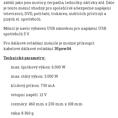
zát
ěž
í jako jsou motory,
čerpadla, ledničky, z
á
řivky atd. D
ále
je tento m
ěnič vhodn
ý pro spolehlivé a bezpe
čn
é napájení
televizor
ů, DVD, poč
íta
čů, tisk
áren, m
ěř
ících p
ř
ístroj
ů a
jin
ých el. spot
řebičů.
Měnič je nav
íc vybaven USB zásuvkou pro napájení USB
spot
řebičů 5 V.
Pro d
á
lkov
é
ovl
á
d
á
n
í
měniče je možn
é
přikoupit
kabelov
é
d
á
lkov
é
ovl
á
d
á
n
í
35psw04
.
Technick
é
parametry:
max
.
špičkov
ý výkon
:
6
.
000
W
max
.
stálý výkon
:
3
.
000
W
klidový p
ř
íkon: 730
mA
vstupní nap
ět
í
:
12
V
rozm
ěry: 460 mm x 230 mm x 108 mm
v
áha
:
8 360
g