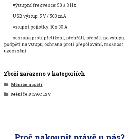
výstupní frekvence
:
50
±
3
Hz
USB výstup: 5
V
/
500
mA
vstupní pojistky
:
10x
30
A
ochrana proti p
řet
í
žen
í, p
řehř
átí, p
řepět
í na vstupu,
podp
ět
í na vstupu, ochrana proti p
řep
ólování, mo
žnost
uzemněn
í
Zboží zařazeno v kategoriích
Měniče napětí
Měniče DC/AC 12V
Proč nakoupit právě u nás?