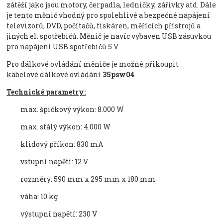
zát
ěž
í jako jsou motory,
čerpadla, ledničky, z
á
řivky atd. D
ále
je tento m
ěnič vhodn
ý pro spolehlivé a bezpe
čn
é napájení
televizor
ů, DVD, poč
íta
čů, tisk
áren, m
ěř
ících p
ř
ístroj
ů a
jin
ých el. spot
řebičů. Měnič je nav
íc vybaven USB zásuvkou
pro napájení USB spot
řebičů 5 V.
Pro d
á
lkov
é
ovl
á
d
á
n
í
měniče je možn
é
přikoupit
kabelov
é
d
á
lkov
é
ovl
á
d
á
n
í
35psw04
.
Technick
é
parametry:
max
.
špičkov
ý výkon
:
8.
000
W
max
.
stálý výkon
:
4.
000
W
klidový p
ř
íkon:
8
30
mA
vstupní nap
ět
í
:
12
V
rozm
ěry: 590 mm x 295 mm x 180 mm
v
áha
:
10
kg
výstupní nap
ět
í
:
230
V