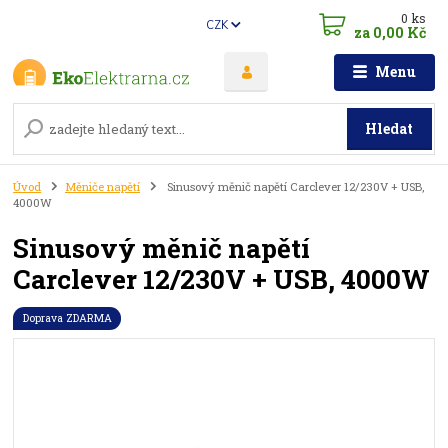
0
ks
CZK
za
0,00 Kč
Menu
Hledat
Úvod
Měniče napětí
Sinusový měnič napětí Carclever 12/230V + USB,
4000W
Sinusový měnič napětí
Carclever 12/230V + USB, 4000W
Doprava ZDARMA