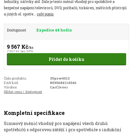
ledničky, zářivky atd. Dále je tento měnič vhodný pro spolehlivé a
bezpečné napájení televizorů, DVD, počítačů, tiskáren, měřících přístrojů
a jiných el. spotře...
celý popis
Dostupnost
Expedice 48 hodin
9 567 Kč
/
ks
7 907 Kč
bez DPH
Přidat do košíku
Číslo produktu:
35psw4012
EAN kód:
8595684114546
Výrobce:
CarClever
Hlídat cenu / dostupnost
Kompletní specifikace
Sinusov
ý m
ěnič vhodn
ý pro napájení v
šech druhů
spotřebičů s odporovou z
át
ěž
í i pro spot
řebiče s indukčn
í