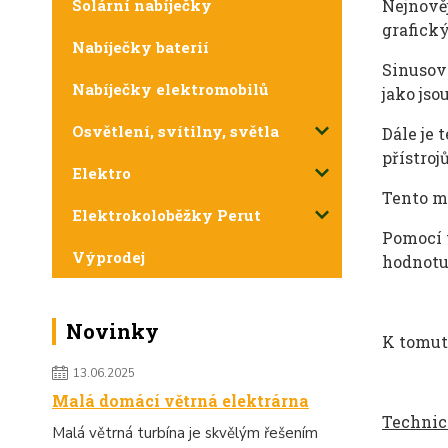
Nejnově
Solární nabíječky
grafick
Nabíječky baterií
Sinusov
Nabíječky elektromobilů
jako jso
Osvětlení, svítilny, světla
D
ále je 
p
ř
ístroj
ů
Elektro
Tento m
Elektrokoloběžky Perut
Pomocí
Výprodej
hodnotu
Novinky
K tomut
13.06.2025
Malá domácí větrná elektrárna
Techni
Malá větrná turbína je skvělým řešením