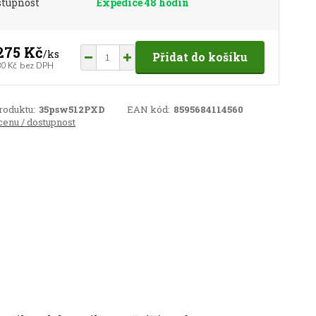
stupnost
Expedice 48 hodin
275 Kč
/
ks
Přidat do košíku
80 Kč
bez DPH
roduktu:
35psw512PXD
EAN kód:
8595684114560
cenu / dostupnost