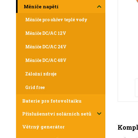
Měniče napětí
Měniče pro ohřev teplé vody
Měniče DC/AC 12V
Měniče DC/AC 24V
Měniče DC/AC 48V
Záložní zdroje
Grid free
Baterie pro fotovoltaiku
Příslušenství solárních setů
Komple
Větrný generátor