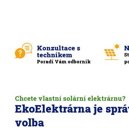
Konzultace s
N
technikem
S
Poradí Vám odborník
p
Chcete vlastní solární elektrárnu?
EkoElektrárna je spr
volba