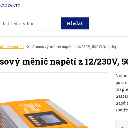
KONTAKTY
Hledat
Měniče napětí
Sinusový měnič napětí z 12/230V, 500W/displej
sový měnič napětí z 12/230V, 
Nejno
pokro
disple
nasta
napáje
spotře