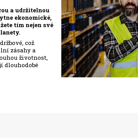
rou a udržitelnou
kytne ekonomické,
žete tím nejen své
lanety.
držbové, což
lní zásahy a
louhou životnost,
ují dlouhodobé