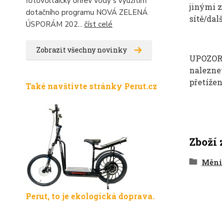
fotovoltaický ohřev vody s využitím
jin
ými z
dotačního programu NOVÁ ZELENÁ
sít
ě/dal
ÚSPORÁM 202...
číst celé
Zobrazit všechny novinky
UPOZO
nalezne
přet
í
žen
Také navštivte stránky Perut.cz
Zboží 
Měni
Perut, to je ekologická doprava.