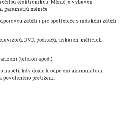
očilou elektronikou. Měnič je vybaven
n
í
parametrů měniče.
odporovou z
át
ěž
í i pro spot
řebiče s indukčn
í zát
ěž
í
televizor
ů, DVD, poč
íta
čů, tisk
áren, m
ěř
ících
za
ř
ízení (
telefon
apod.).
o napět
í
, kdy dojde k odpojen
í
akumul
á
toru,
a povolen
é
ho přet
í
žen
í
.