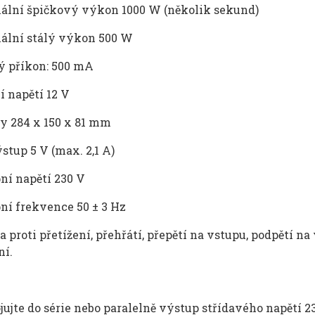
mální
špičkov
ý výkon
1000
W
(několik sekund)
ální stálý výkon
500
W
ý p
ř
íkon:
500
mA
í nap
ět
í 12
V
ry 284 x 150 x 81 mm
ýstup 5
V (max.
2,1
A)
ní nap
ět
í 230
V
pní frekvence 50
±
3
Hz
a proti přet
í
žen
í, p
řehř
átí, p
řepět
í na vstupu, podp
ět
í na
n
í.
ujte do série nebo paraleln
ě v
ýstup st
ř
ídavého nap
ět
í 2