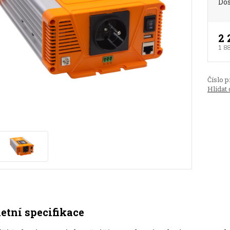
Do
2 
1 8
Číslo p
Hlídat 
tní specifikace