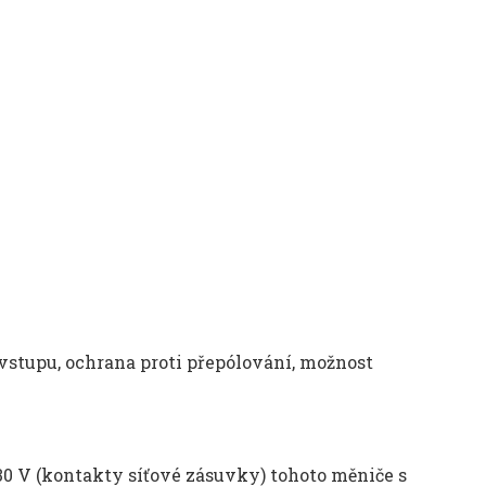
 vstupu, ochrana proti p
řep
ólování, mo
žnost
30
V (kontakty sí
ťov
é zásuvky) tohoto m
ěniče s