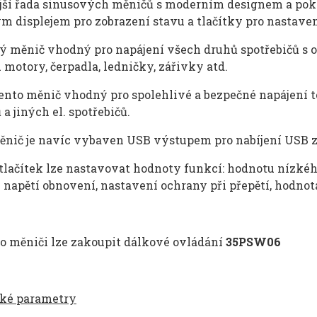
jš
í
řada sinusov
ý
ch měničů s modern
í
m designem a pokr
ý
m displejem pro zobrazen
í
stavu a tlač
í
tky pro nastave
ý m
ěnič vhodn
ý pro napájení v
šech druhů spotřebičů s 
u motory,
čerpadla, ledničky, z
á
řivky atd.
tento m
ěnič vhodn
ý pro spolehlivé a bezpe
čn
é napájení 
 a jin
ých el. spot
řebičů.
ěnič je nav
íc vybaven USB výstup
em
pro nabíjení USB 
tlač
í
tek lze nastavovat hodnoty funkc
í
: hodnotu n
í
zk
é
h
 napět
í
obnoven
í
, nastaven
í
ochrany při přepět
í
, hodnot
o měniči lze zakoupit d
á
lkov
é
ovl
á
d
á
n
í
35PSW06
cké
parametry