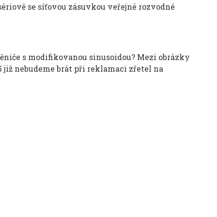
s
ériov
ě se s
í
ťovou z
ásuvkou ve
řejn
é rozvodné
ěniče s modifikovanou sinusoidou? Mezi obrázky
5 již nebudeme br
át p
ři reklamaci zřetel na