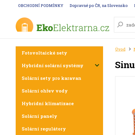
OBCHODNÍ PODMÍNKY
Dopravné po ČR, na Slovensko
Úvod
Fotovoltaické sety
Sinu
Hybridní solární systémy
Solární sety pro karavan
Solární ohřev vody
Hybridní klimatizace
Solární panely
Solární regulátory