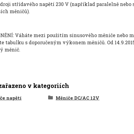
droji st
ř
ídavého nap
ět
í 230
V (nap
ř
íklad paraleln
ě nebo 
š
ích m
ěničů).
RNĚN
Í: Váháte mezi pou
žit
ím sinusového m
ěniče nebo m
te tabulku s doporučen
ým výkonem m
ěničů. Od 14.9.201
ý m
ěnič.
zařazeno v kategoriích
če napětí
Měniče DC/AC 12V