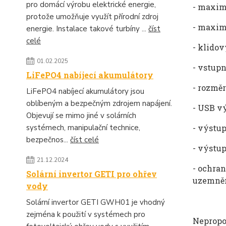
pro domácí výrobu elektrické energie,
- maxi
protože umožňuje využít přírodní zdroj
- maxim
energie. Instalace takové turbíny ...
číst
celé
- klidov
01.02.2025
- vstupn
LiFePO4 nabíjecí akumulátory
- rozm
ě
LiFePO4 nabíjecí akumulátory jsou
oblíbeným a bezpečným zdrojem napájení.
- USB v
Objevují se mimo jiné v solárních
- v
ýstup
systémech, manipulační technice,
bezpečnos...
číst celé
- výstu
21.12.2024
- ochran
Solární invertor GETI pro ohřev
uzemně
vody
Solární invertor GETI GWH01 je vhodný
zejména k použití v systémech pro
Nepropoj