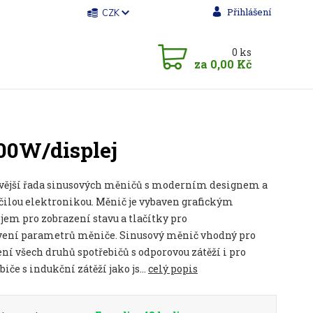
Přihlášení
CZK
0
ks
za
0,00 Kč
500W/displej
vější řada sinusových měničů s moderním designem a
čilou elektronikou. Měnič je vybaven grafickým
jem pro zobrazení stavu a tlačítky pro
vení parametrů měniče. Sinusový měnič vhodný pro
ní všech druhů spotřebičů s odporovou zátěží i pro
biče s indukční zátěží jako js...
celý popis