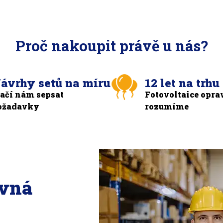
Proč nakoupit právě u nás?
ávrhy setů na míru
12 let na trhu
tačí nám sepsat
Fotovoltaice opra
ožadavky
rozumíme
ávná