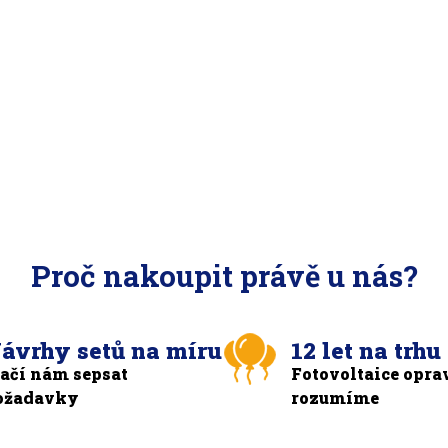
Proč nakoupit právě u nás?
ávrhy setů na míru
12 let na trhu
tačí nám sepsat
Fotovoltaice opra
ožadavky
rozumíme