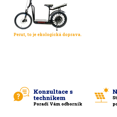
Perut, to je ekologická doprava.
Konzultace s
N
technikem
S
Poradí Vám odborník
p