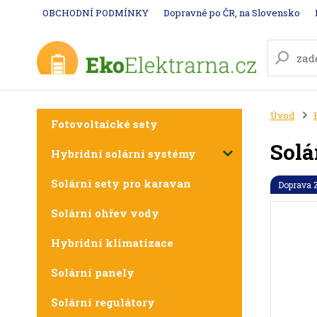
OBCHODNÍ PODMÍNKY
Dopravné po ČR, na Slovensko
Úvod
Fotovoltaické sety
Solá
Hybridní solární systémy
Solární sety pro karavan
Doprava
Solární ohřev vody
Hybridní klimatizace
Solární panely
Solární regulátory