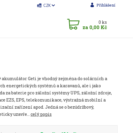
Přihlášení
CZK
0
ks
za
0,00 Kč
ý akumulátor Geti je vhodný zejména do solárních a
ch energetických systémů a karavanů, ale i jako
a za baterie pro záložní systémy UPS, záložní zdroje,
ace EZS, EPS, telekomunikace, výstražná mobilní a
izační zařízení apod. Jedná se o bezúdržbový,
ticky uzavře...
celý popis