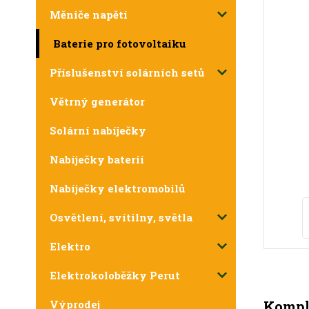
Měniče napětí
Baterie pro fotovoltaiku
Příslušenství solárních setů
Větrný generátor
Solární nabíječky
Nabíječky baterií
Nabíječky elektromobilů
Osvětlení, svítilny, světla
Elektro
Elektrokoloběžky Perut
Komple
Výprodej