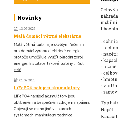
Gelový 
náhrada 
Novinky
mobilní
libovol
13.06.2025
Malá domácí větrná elektrárna
Technic
Malá větrná turbína je skvělým řešením
- techno
pro domácí výrobu elektrické energie,
- napětí:
protože umožňuje využít přírodní zdroj
- kapaci
energie. Instalace takové turbíny ...
číst
- rozmě
celé
- celko
- hmotno
01.02.2025
- vnitřn
LiFePO4 nabíjecí akumulátory
- samovy
LiFePO4 nabíjecí akumulátory jsou
Typ bate
oblíbeným a bezpečným zdrojem napájení.
Objevují se mimo jiné v solárních
Napětí:
systémech, manipulační technice,
Kapacit