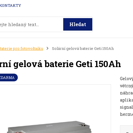
KONTAKTY
Hledat
Baterie pro fotovoltaiku
Solární gelová baterie Geti 150Ah
rní gelová baterie Geti 150Ah
 ZDARMA
Gelov
větrný
náhrad
aplik
signal
herme