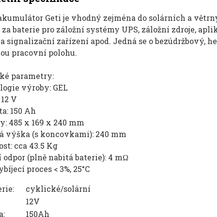
akumulátor Geti je vhodný zejména do solárních a větrn
za baterie pro záložní systémy UPS, záložní zdroje, apl
 a signalizační zařízení apod. Jedná se o bezúdržbový,
nou pracovní polohu.
ké parametry:
logie výroby: GEL
 12 V
ta: 150 Ah
ry: 485 x 169 x 240 mm
vá výška (s koncovkami): 240 mm
st: cca 43.5 Kg
í odpor (plně nabitá baterie): 4 mΩ
bíjecí proces < 3%, 25°C
rie:
cyklické/solární
12V
a:
150Ah