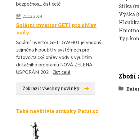
bezpečnos...
číst celé
Šířka (
Výška (
21.12.2024
Hloubka
Solární invertor GETI pro ohřev
Hmotnos
vody
Typ kon
Solární invertor GETI GWH01 je vhodný
zejména k použití v systémech pro
fotovoltaický ohřev vody s využitím
dotačního programu NOVÁ ZELENÁ
ÚSPORÁM 202...
číst celé
Zboží 
Zobrazit všechny novinky
Bater
Také navštivte stránky Perut.cz