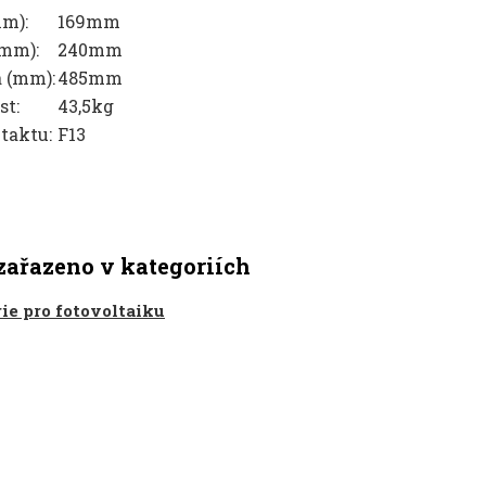
mm):
169mm
mm):
240mm
 (mm):
485mm
t:
43,5kg
taktu:
F13
zařazeno v kategoriích
ie pro fotovoltaiku