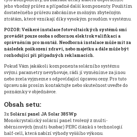
jeho vhodný průřez a případně další komponenty. Použitím
dostatečného průřezu zabráníme možným zbytečným
ztrátám, které vznikají díky vysokým proudům v systému.
POZOR: Veškeré instalace fotovoltaických systémů smí
provádět pouze osoba s odbornou elektrokvalifikací a
oprávněním pro montáž. Neodborná instalace může mít za
následek poškození zdraví, nebo majetku a dále může být
rozhodující při případných reklamacích.
Pokud Vám jakákoli komponenta solárního systému
svými parametry nevyhovuje, rádi jí vyměníme za jinou
nebo zcela vyjmeme s odpovídající úpravou ceny. Pro tuto
úpravu nás prosím kontaktujte nebo skutečnost uveďte do
poznámky v objednávce.
Obsah setu:
3x
Solární panel JA Solar 385Wp
Monokrystalický solární panel tvořený z multi-
sběrnicových (multi-busbar) PERC článků s technologií
half-cell, která nabízí výhody vyššího výkonu.