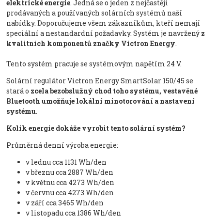
elektrické energie
. Jedná se o jeden z nejčastěji
prodávaných a používaných solárních systémů naší
nabídky. Doporučujeme všem zákazníkům, kteří nemají
speciální a nestandardní požadavky. Systém je navržený
z
kvalitních komponentů značky Victron Energy
.
Tento systém pracuje se systémovým napětím 24 V.
Solární regulátor Victron Energy SmartSolar 150/45 se
stará o
zcela bezobslužný chod toho systému, vestavěné
Bluetooth umožňuje lokální minotorování a nastavení
systému
.
Kolik energie dokáže vyrobit tento solární systém?
Průměrná denní výroba energie:
v lednu cca 1131 Wh/den
v březnu cca 2887 Wh/den
v květnu cca 4273 Wh/den
v červnu cca 4273 Wh/den
v září cca 3465 Wh/den
v listopadu cca 1386 Wh/den