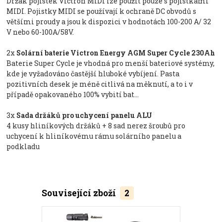
Držák pojistek Victron MIDI lze použít pouze s pojistkami
MIDI. Pojistky MIDI se používají k ochraně DC obvodů s
většími proudy a jsou k dispozici v hodnotách 100-200 A/ 32
V nebo 60-100A/58V.
2x
Solární baterie Victron Energy AGM Super Cycle 230Ah
Baterie Super Cycle je vhodná pro menší bateriové systémy,
kde je vyžadováno častější hluboké vybíjení. Pasta
pozitivních desek je méně citlivá na měknutí, a to i v
případě opakovaného 100% vybití bat...
3x
Sada držáků pro uchycení panelu ALU
4 kusy hliníkových držáků + 8 sad nerez šroubů pro
uchycení k hliníkovému rámu solárního panelu a
podkladu
Související zboží
2