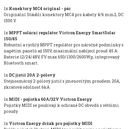
1x
Konektory MC4 original - pár
Originální Stäubli konektory MC4 pro kabely 4/6 mm2, DC
1500 V.
1x
MPPT solární regulátor Victron Energy SmartSolar
150/45
Robustní a rychlý MPPT regulátor pro náročné podmínky s
napětím panelů až 150V, maximální nabíjecí proud 45 A.
Baterie 12/24/48V, FV max 650/1300/2600Wp, integrovaný
Bluetooth smart.
1x
DC jistič 20A 2-pólový
Stejnosměrný 2-pólový jistič s jmenovitým proudem 20A,
zkratová odolnost 6kA.
1x
MIDI - pojistka 60A/32V Victron Energy
Pojistky MIDI se používají k ochraně DC obvodů s většími
proudy.
1x
Victron Energy držák pro pojistky MIDI