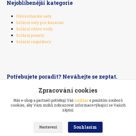
Nejoblíbenější kategorie
Fotovoltaické sety
Solární sety pro karavan
Solární ohřev vody
Solární panely
Solární regulátory
Potřebujete poradit? Neváhejte se zeptat.
Zpracování cookies
+420 603 526 269
Náš e-shop a partneři potřebují Váš
souhlas
s použitím souborů
cookies, aby Vám mohli zobrazovat informace týkající se Vašich
zájmů.
Souhlasím
Nastavení
Ekoelektrarna.cz -
Ostrovní solární systémy
Navštivte také:
Prodej a servis