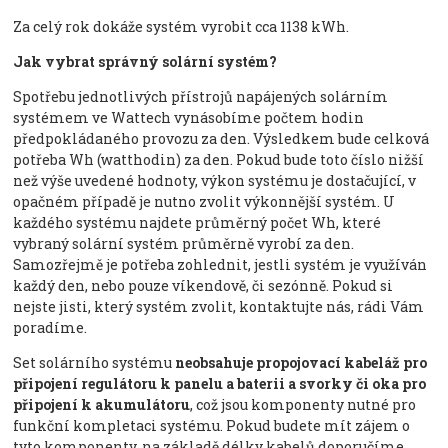
Za celý rok dokáže systém vyrobit cca 1138 kWh.
Jak vybrat správný solární systém?
Spotřebu jednotlivých přístrojů napájených solárním
systémem ve Wattech vynásobíme počtem hodin
předpokládaného provozu za den. Výsledkem bude celková
potřeba Wh (watthodin) za den. Pokud bude toto číslo nižší
než výše uvedené hodnoty, výkon systému je dostačující, v
opačném případě je nutno zvolit výkonnější systém. U
každého systému najdete průměrný počet Wh, které
vybraný solární systém průměrně vyrobí za den.
Samozřejmě je potřeba zohlednit, jestli systém je využíván
každý den, nebo pouze víkendově, či sezónně. Pokud si
nejste jisti, který systém zvolit, kontaktujte nás, rádi Vám
poradíme.
Set solárního systému
neobsahuje propojovací kabeláž pro
připojení regulátoru k panelu a baterii a svorky či oka pro
připojení k akumulátoru
, což jsou komponenty nutné pro
funkční kompletaci systému. Pokud budete mít zájem o
tyto komponenty, na základě délky kabelů doporučíme