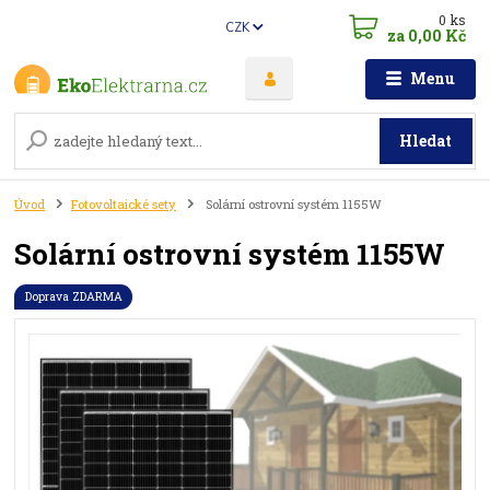
0
ks
CZK
za
0,00 Kč
Menu
Hledat
Úvod
Fotovoltaické sety
Solární ostrovní systém 1155W
Solární ostrovní systém 1155W
Doprava ZDARMA