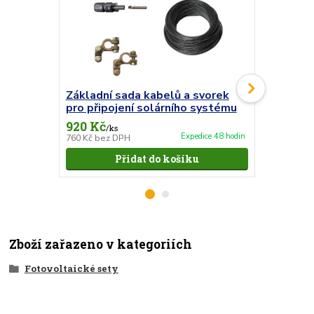
Základní sada kabelů a svorek
Měnič Vi
pro připojení solárního systému
VE.Direct
920 Kč
2 089 Kč
/
ks
Expedice 48 hodin
760 Kč
bez DPH
1 726 Kč
bez
Přidat do košíku
Zboží zařazeno v kategoriích
Fotovoltaické sety