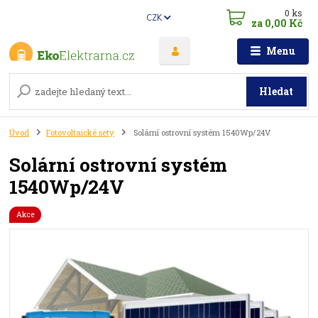
0
ks
CZK
za
0,00 Kč
Menu
Hledat
Úvod
Fotovoltaické sety
Solární ostrovní systém 1540Wp/24V
Solární ostrovní systém
1540Wp/24V
Akce