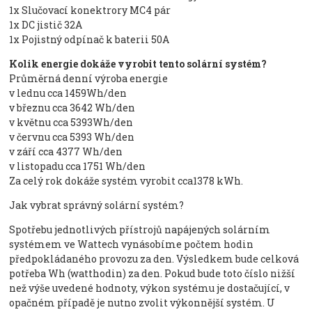
1x Slučovací konektrory MC4 pár
1x DC jistič 32A
1x Pojistný odpínač k baterii 50A
Kolik energie dokáže vyrobit tento solární systém?
Průměrná denní výroba energie
v lednu cca 1459Wh/den
v březnu cca 3642 Wh/den
v květnu cca 5393Wh/den
v červnu cca 5393 Wh/den
v září cca 4377 Wh/den
v listopadu cca 1751 Wh/den
Za celý rok dokáže systém vyrobit cca1378 kWh.
Jak vybrat správný solární systém?
Spotřebu jednotlivých přístrojů napájených solárním
systémem ve Wattech vynásobíme počtem hodin
předpokládaného provozu za den. Výsledkem bude celková
potřeba Wh (watthodin) za den. Pokud bude toto číslo nižší
než výše uvedené hodnoty, výkon systému je dostačující, v
opačném případě je nutno zvolit výkonnější systém. U