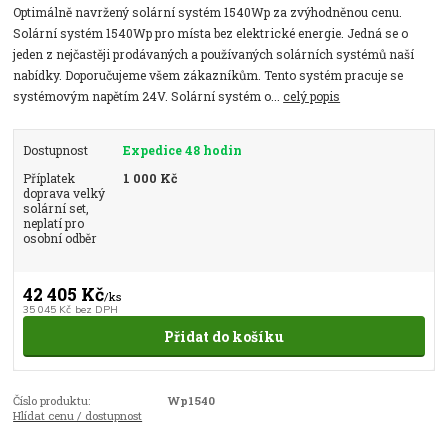
Optimálně navržený solární systém 1540Wp za zvýhodněnou cenu.
Solární systém 1540Wp pro místa bez elektrické energie. Jedná se o
jeden z nejčastěji prodávaných a používaných solárních systémů naší
nabídky. Doporučujeme všem zákazníkům. Tento systém pracuje se
systémovým napětím 24V. Solární systém o...
celý popis
Dostupnost
Expedice 48 hodin
Příplatek
1 000 Kč
doprava velký
solární set,
neplatí pro
osobní odběr
42 405 Kč
/
ks
35 045 Kč
bez DPH
Přidat do košíku
Číslo produktu:
Wp1540
Hlídat cenu / dostupnost