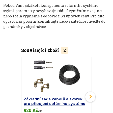
Pokud Vám jakákoli komponenta solárního systému
svými parametry nevyhovuje, rádi jí vyměníme za jinou
nebo zcela vyjmeme s odpovídající úpravou ceny. Pro tuto
úpravu nás prosím kontaktujte nebo skutečnost uveďte do
poznámky v objednávce.
Související zboží
2
Doprava ZD
Základní sada kabelů a svorek
Měnič Vic
pro připojení solárního systému
24V/1200
920 Kč
7 430 Kč
/
ks