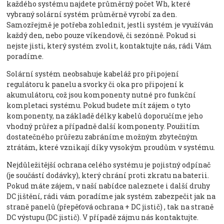
každého systému najdete průměrný počet Wh, které
vybraný solární systém průměrně vyrobí za den.
Samozřejmě je potřeba zohlednit, jestli systém je využíván
každý den, nebo pouze víkendově, či sezónně. Pokud si
nejste jisti, který systém zvolit, kontaktujte nás, rádi Vám
poradíme.
Solární systém neobsahuje kabeláž pro připojení
regulátoru k panelu a svorky či oka pro připojení k
akumulátoru, což jsou komponenty nutné pro funkční
kompletaci systému. Pokud budete mít zájem o tyto
komponenty, na základě délky kabelů doporučíme jeho
vhodný průřez a případně další komponenty. Použitím
dostatečného průřezu zabráníme možným zbytečným
ztrátám, které vznikají díky vysokým proudům v systému.
Nejdůležitější ochrana celého systému je pojistný odpínač
(je součástí dodávky), který chrání proti zkratu na baterii.
Pokud máte zájem, v naší nabídce naleznete i další druhy
DC jištění, rádi vám poradíme jak systém zabezpečit jak na
straně panelů (přepěťová ochrana + DC jistič) , tak na straně
DC výstupu (DC jistič). V případě zájmu nás kontaktujte.