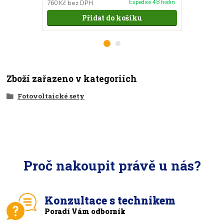
Expedice 48 hodin
760 Kč
bez DPH
6 140 Kč
bez
Přidat do košíku
Zboží zařazeno v kategoriích
Fotovoltaické sety
Proč nakoupit právě u nás?
Konzultace s technikem
Poradí Vám odborník