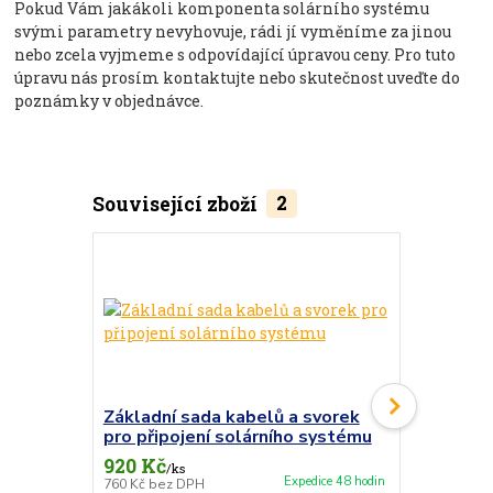
Pokud Vám jakákoli komponenta solárního systému
svými parametry nevyhovuje, rádi jí vyměníme za jinou
nebo zcela vyjmeme s odpovídající úpravou ceny. Pro tuto
úpravu nás prosím kontaktujte nebo skutečnost uveďte do
poznámky v objednávce.
Související zboží
2
Doprava ZD
Základní sada kabelů a svorek
Měnič Vic
pro připojení solárního systému
12V/1200
920 Kč
6 299 Kč
/
ks
Expedice 48 hodin
760 Kč
bez DPH
5 206 Kč
bez