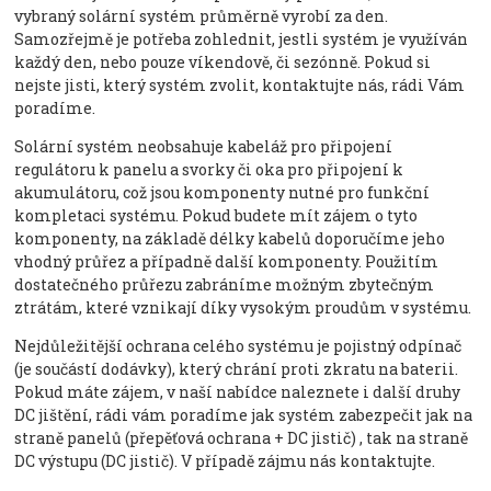
vybraný solární systém průměrně vyrobí za den.
Samozřejmě je potřeba zohlednit, jestli systém je využíván
každý den, nebo pouze víkendově, či sezónně. Pokud si
nejste jisti, který systém zvolit, kontaktujte nás, rádi Vám
poradíme.
Solární systém neobsahuje kabeláž pro připojení
regulátoru k panelu a svorky či oka pro připojení k
akumulátoru, což jsou komponenty nutné pro funkční
kompletaci systému. Pokud budete mít zájem o tyto
komponenty, na základě délky kabelů doporučíme jeho
vhodný průřez a případně další komponenty. Použitím
dostatečného průřezu zabráníme možným zbytečným
ztrátám, které vznikají díky vysokým proudům v systému.
Nejdůležitější ochrana celého systému je pojistný odpínač
(je součástí dodávky), který chrání proti zkratu na baterii.
Pokud máte zájem, v naší nabídce naleznete i další druhy
DC jištění, rádi vám poradíme jak systém zabezpečit jak na
straně panelů (přepěťová ochrana + DC jistič) , tak na straně
DC výstupu (DC jistič). V případě zájmu nás kontaktujte.