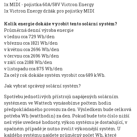
1x MIDI - pojistka 60A/58V Victron Energy
1x Victron Energy držák pro pojistky MIDI
Kolik energie dokáže vyrobit tento solární systém?
Průměrná denní výroba energie
v lednu cca 729 Wh/den
v březnu cca 1821 Wh/den
v květnu cca 2696 Wh/den
v červnu cca 2696 Wh/den
v září cca 2188 Wh/den
v listopadu cca 875 Wh/den
Za celý rok dokáže systém vyrobit cca 689 kWh.
Jak vybrat správný solární systém?
Spotřebu jednotlivých přístrojů napájených solárním
systémem ve Wattech vynásobíme počtem hodin
předpokládaného provozu za den. Výsledkem bude celková
potřeba Wh (watthodin) za den. Pokud bude toto číslo nižší
než výše uvedené hodnoty, výkon systému je dostačující, v
opačném případě je nutno zvolit výkonnější systém. U
každého systému najdete průměrný počet Wh, které