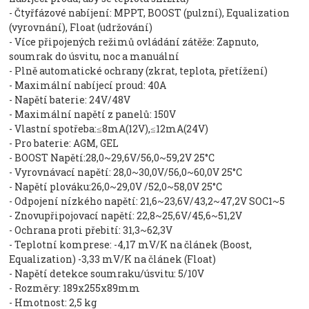
- Čtyřfázové nabíjení: MPPT, BOOST (pulzní), Equalization
(vyrovnání), Float (udržování)
- Více připojených režimů ovládání zátěže: Zapnuto,
soumrak do úsvitu, noc a manuální
- Plně automatické ochrany (zkrat, teplota, přetížení)
- Maximální nabíjecí proud: 40A
- Napětí baterie: 24V/48V
- Maximální napětí z panelů: 150V
- Vlastní spotřeba:≤8mA(12V),≤12mA(24V)
- Pro baterie: AGM, GEL
- BOOST Napětí:28,0~29,6V/56,0~59,2V 25°C
- Vyrovnávací napětí: 28,0~30,0V/56,0~60,0V 25°C
- Napětí plováku:26,0~29,0V /52,0~58,0V 25°C
- Odpojení nízkého napětí: 21,6~23,6V/43,2~47,2V SOC1~5
- Znovupřipojovací napětí: 22,8~25,6V/45,6~51,2V
- Ochrana proti přebití: 31,3~62,3V
- Teplotní komprese: -4,17 mV/K na článek (Boost,
Equalization) -3,33 mV/K na článek (Float)
- Napětí detekce soumraku/úsvitu: 5/10V
- Rozměry: 189x255x89mm
- Hmotnost: 2,5 kg