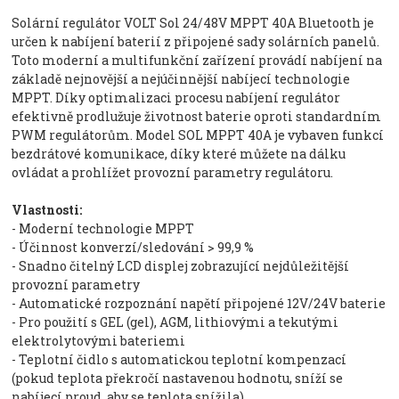
Solární regulátor VOLT Sol 24/48V MPPT 40A Bluetooth je
určen k nabíjení baterií z připojené sady solárních panelů.
Toto moderní a multifunkční zařízení provádí nabíjení na
základě nejnovější a nejúčinnější nabíjecí technologie
MPPT. Díky optimalizaci procesu nabíjení regulátor
efektivně prodlužuje životnost baterie oproti standardním
PWM regulátorům. Model SOL MPPT 40A je vybaven funkcí
bezdrátové komunikace, díky které můžete na dálku
ovládat a prohlížet provozní parametry regulátoru.
Vlastnosti:
- Moderní technologie MPPT
- Účinnost konverzí/sledování > 99,9 %
- Snadno čitelný LCD displej zobrazující nejdůležitější
provozní parametry
- Automatické rozpoznání napětí připojené 12V/24V baterie
- Pro použití s ​​GEL (gel), AGM, lithiovými a tekutými
elektrolytovými bateriemi
- Teplotní čidlo s automatickou teplotní kompenzací
(pokud teplota překročí nastavenou hodnotu, sníží se
nabíjecí proud, aby se teplota snížila)