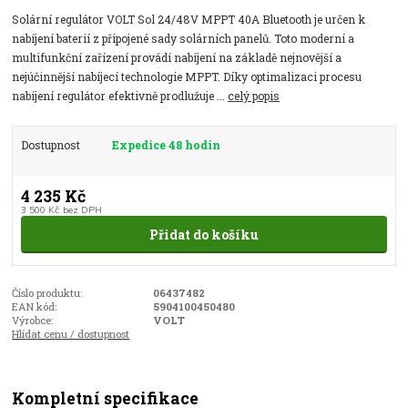
Solární regulátor VOLT Sol 24/48V MPPT 40A Bluetooth je určen k
nabíjení baterií z připojené sady solárních panelů. Toto moderní a
multifunkční zařízení provádí nabíjení na základě nejnovější a
nejúčinnější nabíjecí technologie MPPT. Díky optimalizaci procesu
nabíjení regulátor efektivně prodlužuje ...
celý popis
Dostupnost
Expedice 48 hodin
4 235 Kč
3 500 Kč
bez DPH
Přidat do košíku
Číslo produktu:
06437482
EAN kód:
5904100450480
Výrobce:
VOLT
Hlídat cenu / dostupnost
Kompletní specifikace