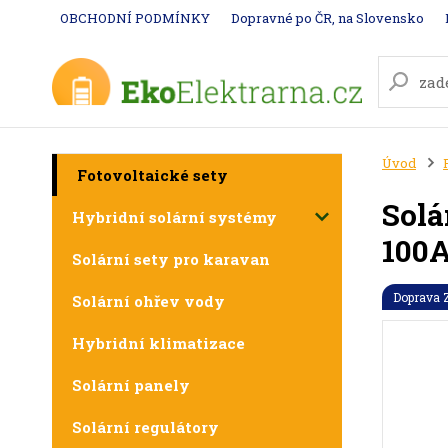
OBCHODNÍ PODMÍNKY
Dopravné po ČR, na Slovensko
Úvod
Fotovoltaické sety
Solá
Hybridní solární systémy
100
Solární sety pro karavan
Doprava
Solární ohřev vody
Hybridní klimatizace
Solární panely
Solární regulátory