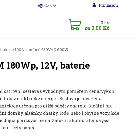
Přihlášení
CZK
0
ks
za
0,00 Kč
 baterie 100Ah, měnič 230VAC 600W
 180Wp, 12V, baterie
ní ostrovní sestava s výhodným poměrem cena/výkon
sta bez elektrické energie. Sestava je navržena
icky, a určena pro nižší odběry energie. Ideální pro
ní domky, altánky, chatky, lodě, nebo i obytné vozy, kde
hodující pořizovací cena. Záložní akumulátor s vyšší
tou ...
celý popis