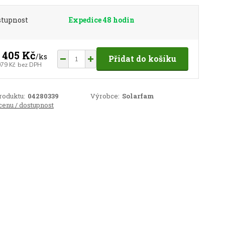
stupnost
Expedice 48 hodin
 405 Kč
/
ks
Přidat do košíku
079 Kč
bez DPH
roduktu:
04280339
Výrobce:
Solarfam
cenu / dostupnost