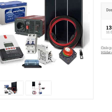
Do
13
11 
Číslo p
Hlídat 