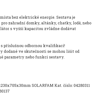
sta bez elektrické energie. Sestava je
 pro zahradní domky, altánky, chatky, lodě, nebo
ulátor s vyšší kapacitou zvládne dodávat
 s příslušnou odbornou kvalifikací!
y dodané ve skutečnosti se mohou lišit od
é parametry nebo funkci sestavy.
 1230x705x30mm SOLARFAM Kat. číslo: 04280311
80137