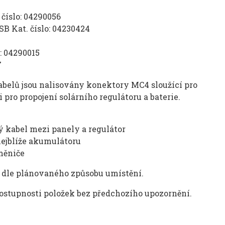
číslo: 04290056
B Kat. číslo: 04230424
: 04290015
7
belů jsou nalisovány konektory MC4 sloužící pro
 pro propojení solárního regulátoru a baterie.
ý kabel mezi panely a regulátor
nejblíže akumulátoru
 měniče
ť dle plánovaného způsobu umístění.
tupnosti položek bez předchozího upozornění.