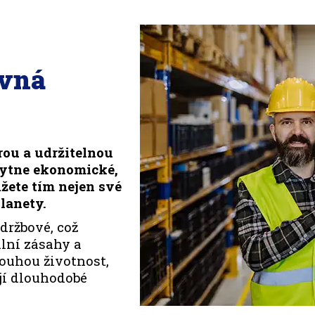
ávná
rou a udržitelnou
kytne ekonomické,
žete tím nejen své
lanety.
držbové, což
lní zásahy a
louhou životnost,
ují dlouhodobé