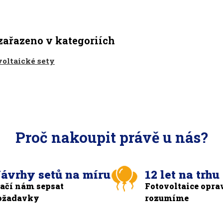
zařazeno v kategoriích
voltaické sety
Proč nakoupit právě u nás?
ávrhy setů na míru
12 let na trhu
tačí nám sepsat
Fotovoltaice opra
ožadavky
rozumíme