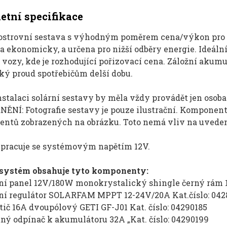
tní specifikace
 ostrovní sestava s výhodným poměrem cena/výkon pro mí
 ekonomicky, a určena pro nižší odběry energie. Ideální
 vozy, kde je rozhodující pořizovací cena. Záložní akum
ký proud spotřebičům delší dobu.
nstalaci solární sestavy by měla vždy provádět jen osoba
ĚNÍ: Fotografie sestavy je pouze ilustrační. Komponent
ntů zobrazených na obrázku. Toto nemá vliv na uveden
 pracuje se systémovým napětím 12V.
 systém obsahuje tyto komponenty:
rní panel 12V/180W monokrystalický shingle černý rám
rní regulátor SOLARFAM MPPT 12-24V/20A Kat.číslo: 042
stič 16A dvoupólový GETI GF-J01 Kat. číslo: 04290185
tný odpínač k akumulátoru 32A „Kat. číslo: 04290199