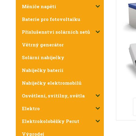
Měniče napětí
Baterie pro fotovoltaiku
Příslušenství solárních setů
Větrný generátor
Solární nabíječky
Nabíječky baterií
Nabíječky elektromobilů
Osvětlení, svítilny, světla
Elektro
Elektrokoloběžky Perut
Výprodej