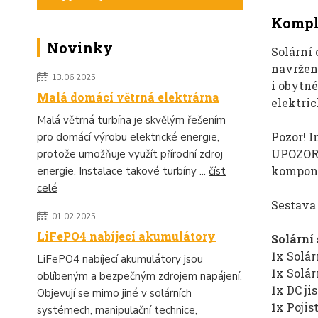
Komple
Novinky
Solární
navržena
13.06.2025
i obytné
Malá domácí větrná elektrárna
elektric
Malá větrná turbína je skvělým řešením
Pozor! I
pro domácí výrobu elektrické energie,
UPOZORN
protože umožňuje využít přírodní zdroj
kompone
energie. Instalace takové turbíny ...
číst
celé
Sestava
01.02.2025
LiFePO4 nabíjecí akumulátory
Solární
1x Solá
LiFePO4 nabíjecí akumulátory jsou
1x Solá
oblíbeným a bezpečným zdrojem napájení.
1x DC ji
Objevují se mimo jiné v solárních
1x Pojis
systémech, manipulační technice,