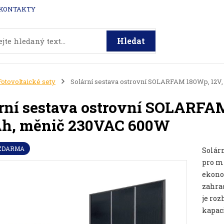
KONTAKTY
Hledat
Fotovoltaické sety
Solární sestava ostrovní SOLARFAM 180Wp, 12V,
rní sestava ostrovní SOLARFAM
Ah, měnič 230VAC 600W
 ZDARMA
Solár
pro mí
ekonom
zahrad
je roz
kapaci