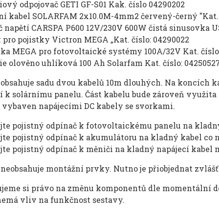
iový odpojovač GETI GF-S01 Kak. číslo 04290202
rní kabel SOLARFAM 2x10.0M-4mm2 červený-černý "Kat. 
č napětí CARSPA P600 12V/230V 600W čistá sinusovka US
 pro pojistky Victron MEGA „Kat. číslo: 04290022
tka MEGA pro fotovoltaické systémy 100A/32V Kat. číslo
ie olověno uhlíková 100 Ah Solarfam Kat. číslo: 0425052
 obsahuje sadu dvou kabelů 10m dlouhých. Na koncích ka
í k solárnímu panelu. Část kabelu bude zároveň využita i
e vybaven napájecími DC kabely se svorkami.
ujte pojistný odpínač k fotovoltaickému panelu na kladn
ujte pojistný odpínač k akumulátoru na kladný kabel co 
ujte pojistný odpínač k měniči na kladný napájecí kabel
 neobsahuje montážní prvky. Nutno je přiobjednat zvláš
jeme si právo na změnu komponentů dle momentální dos
emá vliv na funkčnost sestavy.