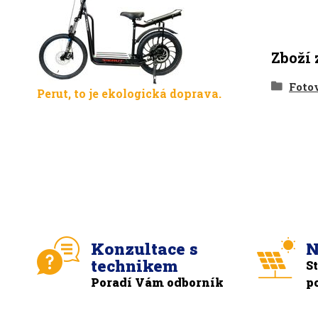
Zboží 
Foto
Perut, to je ekologická doprava.
Konzultace s
N
technikem
S
Poradí Vám odborník
p