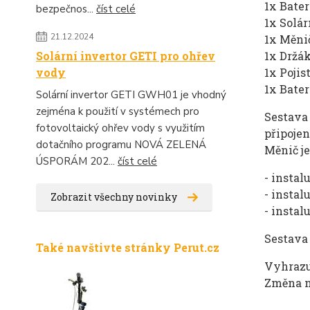
1x Bater
bezpečnos...
číst celé
1x Solá
21.12.2024
1x Měni
1x Držák
Solární invertor GETI pro ohřev
1x Pojis
vody
1x Bater
Solární invertor GETI GWH01 je vhodný
zejména k použití v systémech pro
Sestava
fotovoltaický ohřev vody s využitím
připojen
dotačního programu NOVÁ ZELENÁ
Měnič j
ÚSPORÁM 202...
číst celé
- instal
- instal
Zobrazit všechny novinky
- instal
Sestava
Také navštivte stránky Perut.cz
Vyhrazu
Změna n