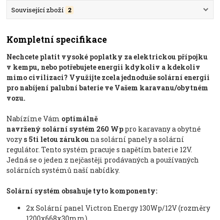
Související zboží
2
Kompletní specifikace
Nechcete platit vysoké poplatky za elektrickou přípojku
v kempu, nebo potřebujete energii kdykoliv a kdekoliv
mimo civilizaci? Využijte zcela jednoduše solární energii
pro nabíjení palubní baterie ve Vašem karavanu/obytném
vozu.
Nabízíme Vám
optimálně
navržený solární systém 260 Wp
pro karavany a obytné
vozy
s 5ti letou zárukou
na solární panely a solární
regulátor. Tento systém pracuje s napětím baterie 12V.
Jedná se o jeden z nejčastěji prodávaných a používaných
solárních systémů naší nabídky.
Solární systém obsahuje tyto komponenty:
2x Solární panel Victron Energy 130Wp/12V (rozměry
1200x668x30mm)