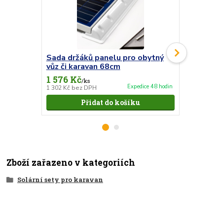
Sada držáků panelu pro obytný
Střešní 
vůz či karavan 68cm
dvojitá
1 576 Kč
509 Kč
/
ks
/
ks
Expedice 48 hodin
1 302 Kč
bez DPH
421 Kč
bez 
Přidat do košíku
Zboží zařazeno v kategoriích
Solární sety pro karavan