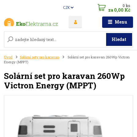
0
ks
CZK
za
0,00 Kč
Menu
Hledat
Úvod
Solární sety pro karavan
Solární set pro karavan 260Wp Victron
Energy (MPPT)
Solární set pro karavan 260Wp
Victron Energy (MPPT)