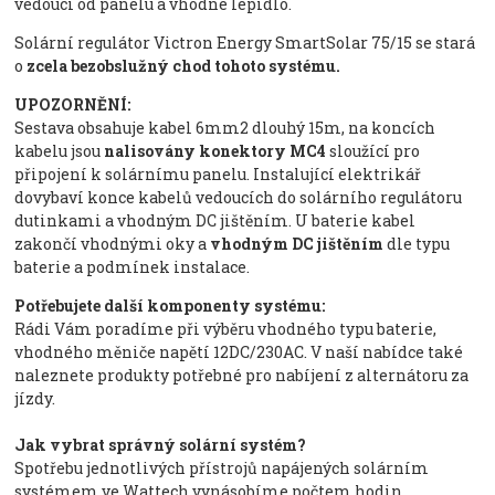
vedoucí od panelu a vhodné lepidlo.
Solární regulátor Victron Energy SmartSolar 75/15 se stará
o
zcela bezobslužný chod tohoto systému.
UPOZORNĚNÍ:
Sestava obsahuje kabel 6mm2 dlouhý 15m, na koncích
kabelu jsou
nalisovány konektory MC4
sloužící pro
připojení k solárnímu panelu. Instalující elektrikář
dovybaví konce kabelů vedoucích do solárního regulátoru
dutinkami a vhodným DC jištěním. U baterie kabel
zakončí vhodnými oky a
vhodným DC jištěním
dle typu
baterie a podmínek instalace.
Potřebujete další komponenty systému:
Rádi Vám poradíme při výběru vhodného typu baterie,
vhodného měniče napětí 12DC/230AC. V naší nabídce také
naleznete produkty potřebné pro nabíjení z alternátoru za
jízdy.
Jak vybrat správný solární systém?
Spotřebu jednotlivých přístrojů napájených solárním
systémem ve Wattech vynásobíme počtem hodin