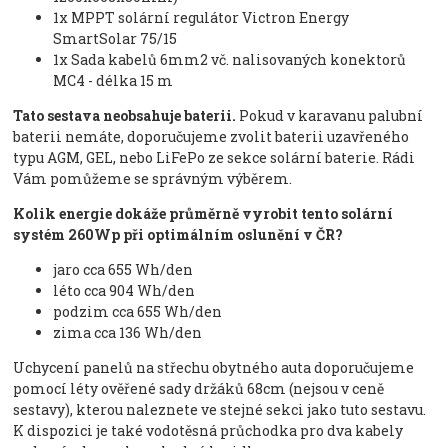
1x MPPT solární regulátor Victron Energy
SmartSolar 75/15
1x Sada kabelů 6mm2 vč. nalisovaných konektorů
MC4 - délka 15 m
Tato sestava neobsahuje baterii.
Pokud v karavanu palubní
baterii nemáte, doporučujeme zvolit baterii uzavřeného
typu AGM, GEL, nebo LiFePo ze sekce solární baterie. Rádi
Vám pomůžeme se správným výběrem.
Kolik energie dokáže průměrně vyrobit tento solární
systém 260Wp při optimálním oslunění v ČR?
jaro cca 655 Wh/den
léto cca 904 Wh/den
podzim cca 655 Wh/den
zima cca 136 Wh/den
Uchycení panelů na střechu obytného auta doporučujeme
pomocí léty ověřené sady držáků 68cm (nejsou v ceně
sestavy), kterou naleznete ve stejné sekci jako tuto sestavu.
K dispozici je také vodotěsná průchodka pro dva kabely