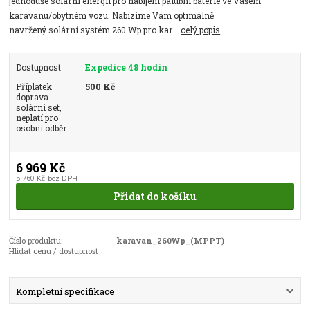
jednoduše solární energii pro nabíjení palubní baterie ve Vašem
karavanu/obytném vozu. Nabízíme Vám optimálně
navržený solární systém 260 Wp pro kar...
celý popis
Dostupnost
Expedice 48 hodin
Příplatek
500 Kč
doprava
solární set,
neplatí pro
osobní odběr
6 969 Kč
5 760 Kč
bez DPH
Přidat do košíku
Číslo produktu:
karavan_260Wp_(MPPT)
Hlídat cenu / dostupnost
Kompletní specifikace