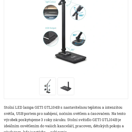
Stolní LED lampa GETI GTL104B s nastavitelnou teplotou a intenzitou
světla, USB portem pro nabíjení, nočním světlem a časovačem. Na tento
výrobek poskytujeme 3 roky záruku. Stolní svítidlo GETI GTL104B je
ideálním osvětlením do vašich kanceláří, pracoven, dětských pokoju a
všude tam, kde je potřeba ...
celý popis