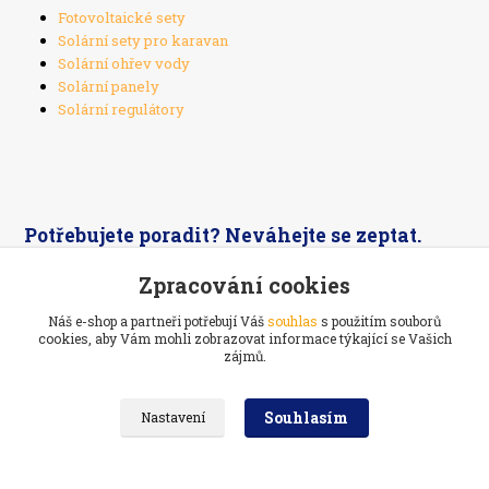
Fotovoltaické sety
Solární sety pro karavan
Solární ohřev vody
Solární panely
Solární regulátory
Potřebujete poradit? Neváhejte se zeptat.
Zpracování cookies
+420 603 526 269
Náš e-shop a partneři potřebují Váš
souhlas
s použitím souborů
cookies, aby Vám mohli zobrazovat informace týkající se Vašich
zájmů.
Souhlasím
Nastavení
Ekoelektrarna.cz -
Ostrovní solární systémy
Navštivte také:
Prodej a servis
kol na Vysočině
//
Webdesign
: Poradnyweb.cz
Vytvořeno na
Eshop-rychle.cz