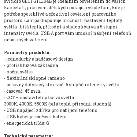
svítidlo GETI GTL104B je ideálním osvětlením do vašich
kanceláří, pracoven, dětských pokoju a všude tam, kde je
potřeba spolehlivé a efektivní osvětlení pracovního
prostoru. Lampa disponuje možností nastavení teploty
světla - bílá teplá, přírodní a studená barva a 5 stupni
intenzity světla. USB A port vám umožní nabíjení telefonů
nebo jiných zařízení.
Parametry produktu:
- jednoduchý a nadčasový design
- protiskluzová základna
- noční světlo
- flexibilní sklopné rameno
- posuvný dotykový stmívač- 6 stupňů intenzity světla
- časovač: 45 min.
- CCT – nastavitelná barva světla
3000K, 4000K, 5500K (bílá teplá, přírodní, studená)
- USB napájecí zdířka pro nabíjení telefonů
- USB kabel je součástí balení
- energetická třída: G
Technické parametry: