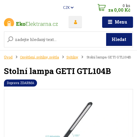
0
ks
CZK
za
0,00 Kč
Menu
Hledat
Úvod
Osvětlení, svítilny, světla
Svítilny
Stolní lampa GETI GTL104B
Stolní lampa GETI GTL104B
Doprava ZDARMA