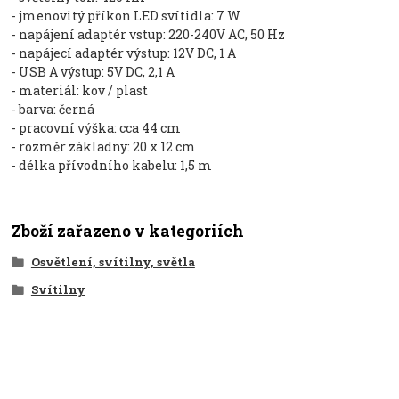
- jmenovitý příkon LED svítidla: 7 W
- napájení adaptér vstup: 220-240V AC, 50 Hz
- napájecí adaptér výstup: 12V DC, 1 A
- USB A výstup: 5V DC, 2,1 A
- materiál: kov / plast
- barva: černá
- pracovní výška: cca 44 cm
- rozměr základny: 20 x 12 cm
- délka přívodního kabelu: 1,5 m
Zboží zařazeno v kategoriích
Osvětlení, svítilny, světla
Svítilny