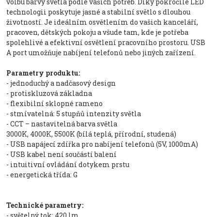
volbu barvy světla podle vašich potřeb. Díky pokročilé LED
technologii poskytuje jasné a stabilní světlo s dlouhou
životností. Je ideálním osvětlením do vašich kanceláří,
pracoven, dětských pokoju a všude tam, kde je potřeba
spolehlivé a efektivní osvětlení pracovního prostoru. USB
A port umožňuje nabíjení telefonů nebo jiných zařízení.
Parametry produktu:
- jednoduchý a nadčasový design
- protiskluzová základna
- flexibilní sklopné rameno
- stmívatelná: 5 stupňů intenzity světla
- CCT – nastavitelná barva světla
3000K, 4000K, 5500K (bílá teplá, přírodní, studená)
- USB napájecí zdířka pro nabíjení telefonů (5V, 1000mA)
- USB kabel není součástí balení
- intuitivní ovládání dotykem prstu
- energetická třída: G
Technické parametry:
- světelný tok: 420 lm