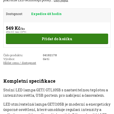
Dostupnost
Expedice 48 hodin
549 Kč
/
ks
454 Kč
bez DPH
Přidat do košíku
Číslo produktu:
04182178
Výrobce:
Geti
Hlídat cenu / dostupnost
Kompletní specifikace
Stolní LED lampa GETI GTL105B s nastavitelnou teplotou a
intenzitou světla, USB portem pro nabíjení a časovačem.
LED stmívatelná lampa GETI105B je moderní a energeticky
úsporné osvětlení, které umožňuje regulaci intenzity a