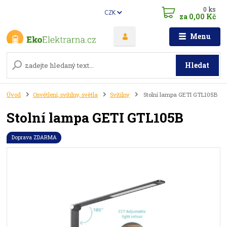
0
ks
CZK
za
0,00 Kč
Menu
Hledat
Úvod
Osvětlení, svítilny, světla
Svítilny
Stolní lampa GETI GTL105B
Stolní lampa GETI GTL105B
Doprava ZDARMA