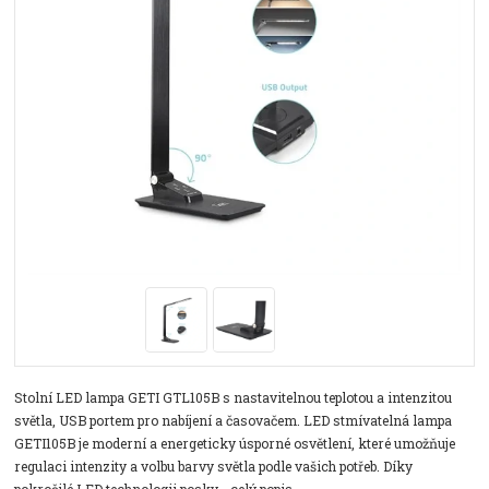
Stolní LED lampa GETI GTL105B s nastavitelnou teplotou a intenzitou
světla, USB portem pro nabíjení a časovačem. LED stmívatelná lampa
GETI105B je moderní a energeticky úsporné osvětlení, které umožňuje
regulaci intenzity a volbu barvy světla podle vašich potřeb. Díky
pokročilé LED technologii posky...
celý popis