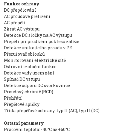
Funkce ochrany
DC přepólování
AC proudové přetížení
AC přepětí
Zkrat AC výstupu
Detekce DC složky na AC výstupu
Přepětí při prudkém poklesu zátěže
Detekce unikajícího proudu v PE
Přerušovač oblouků
Monitorování elektrické sítě
Ostrovní izolační funkce
Detekce vady uzemnění
Spínač DC vstupu
Detekce odporu DC svorkovnice
Proudový chránič (RCD)
Přehřátí
Přepěťové špičky
Třída přepěťové ochrany: typ II (AC), typ II (DC)
Ostatní parametry
Pracovní teplota: -40°C až +60°C