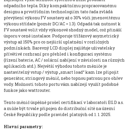
odpadního tepla. Díky kompaktnímu propracovanému
designu a prvotřídním technologiím tato řada zvládá
převýšení výkonu FV soustavy až o 30% vůči jmenovitému
výkonu střídače (poměr DC/AC = 1.3). Odpadá tak nutnost k
FV soustavě volit vždy výkonově shodný model, což přináší
úsporu v ceně instalace. Podporuje třífázový asymetrický
výstup až 150% pro co nejširší uplatnění v rozličných
podmínkách. Barevný LCD displej zajišťuje uživatelsky
přívětivé rozhraní pro přehled i konfiguraci systému
(řízení baterie, AC / solární nabíjení v závislosti na různých
aplikacích atd.). Největší výhodou tohoto měniče je
nastavitelný vstup / výstup „smart load“ kam lze připojit
generátor, stringový měnič, nebo topnou patronu pro ohřev
vody. Možnosti tohoto portu vám nabízejí využít podobné
funkce jako wattrouter.
Tento měnič úspěšně prošel certifikací v laboratoři EG.D a.s.
a může být trvale připojen do distribuční sítě na území
České Republiky podle pravidel platných od 1. 1. 2025.
Hlavní parametry: