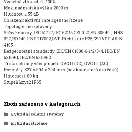
Vzdušná vlhkost: 0 - 100%
Max. nadmořská výška: 2000 m
Hlučnost: ≤ 55 dB
Chlazení: aktivní inteligentně řízené
Topologie: neizolovaný
Síťové normy: IEC 61727,IEC 62116,CEI 0-21,EN 50549，NRS
097,RD 140,UNE 217002,OVE-Richtlinie R25,G99,VDE-AR-N
4105
Bezpečnostní standardy: IEC/EN 61000-6-1/2/3/4, IEC/EN
62109-1, IEC/EN 62109-2
Třída ochrany vůči přepětí: OVC II (DC), OVC III (AC)
Rozměry: 527 x 894 x 294 mm (bez konektorů a držáků)
Hmotnost: 80 kg
Stupeň krytí: IP65
Zboží zařazeno v kategoriích
Hybridní solární systémy
Hybridní střídače