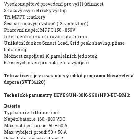
Vysokonapěťové provedení pro vyšší účinnost
3-fázový asymetrický výstup
Tři MPPT trackery
Šest stringových vstupů (12 konektorů)
Pracovní napětí MPPT 150 - 850V
Inteligentní monitorovací platforma
Unikátní funkce Smart Load, Grid peak shaving, phase
balancing
Možnost zapojit až 10 paralelních jednotek
6 časových oken pro nabíjení a vybíjení
Toto zařízení je v seznamu výrobků programu Nová zelená
úspora (SVT34120)
Technické parametry DEYE SUN-30K-SG01HP3-EU-BM3:
Baterie
Typ baterie: lithium-iont
Napětí baterie: 160 - 800 VDC
Max. nabíjecí proud: 50 + 50 A
Max. vybíjecí proud: 50 + 50 A
Počet bateriových vstupů: 2