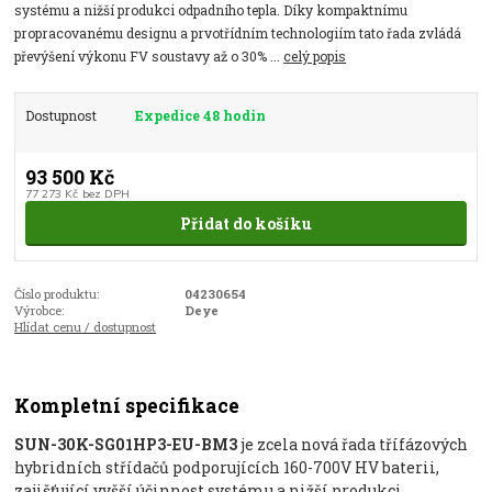
systému a nižší produkci odpadního tepla. Díky kompaktnímu
propracovanému designu a prvotřídním technologiím tato řada zvládá
převýšení výkonu FV soustavy až o 30% ...
celý popis
Dostupnost
Expedice 48 hodin
93 500 Kč
77 273 Kč
bez DPH
Přidat do košíku
Číslo produktu:
04230654
Výrobce:
Deye
Hlídat cenu / dostupnost
Kompletní specifikace
SUN-30K-SG01HP3-EU-BM3
je zcela nová řada třífázových
hybridních střídačů podporujících 160-700V HV baterii,
zajišťující vyšší účinnost systému a nižší produkci