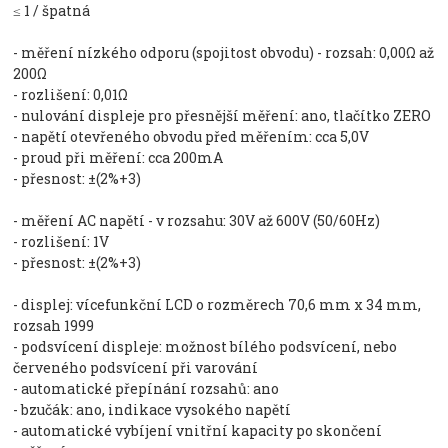
≤ 1 / špatná
- měření nízkého odporu (spojitost obvodu) - rozsah: 0,00Ω až
200Ω
- rozlišení: 0,01Ω
- nulování displeje pro přesnější měření: ano, tlačítko ZERO
- napětí otevřeného obvodu před měřením: cca 5,0V
- proud při měření: cca 200mA
- přesnost: ±(2%+3)
- měření AC napětí - v rozsahu: 30V až 600V (50/60Hz)
- rozlišení: 1V
- přesnost: ±(2%+3)
- displej: vícefunkční LCD o rozměrech 70,6 mm x 34 mm,
rozsah 1999
- podsvícení displeje: možnost bílého podsvícení, nebo
červeného podsvícení při varování
- automatické přepínání rozsahů: ano
- bzučák: ano, indikace vysokého napětí
- automatické vybíjení vnitřní kapacity po skončení