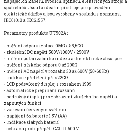
napájecích kabelů, svodičů, spínačů, elektrických strojů a
spotřebičů. Jsou to ideální přístroje pro provádění
elektrické údržby a jsou vyrobeny v souladu s normami
IEC61010 a IEC61557.
Parametry produktu UT502A :
- měření odporu izolace 0MΩ až 5,5GΩ
- zkušební DC napětí 500V/1000V / 2500V
- měření polarizačního indexu a dielektrické absorpce
- měření nízkého odporu 0 až 200Ω
- měření AC napětí v rozsahu 30 až 600V (50/60Hz)
- indikace přetížení při >22GΩ
- LCD podsvícený displej s rozsahem 1999
- automatické přepínání rozsahů
- podružný displej pro zobrazení zkušebního napětí a
zapnutých funkcí
- varování červeným světlem
- napájení 6x baterie 1,5V (AA)
- indikace slabých baterií
- ochrana proti přepětí CATIII 600 V