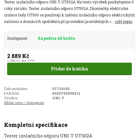
Tester izolačního odporu UNI-T UT502A Na tento výrobek poskytujeme 3
roky záruku. Tester izolačního odporu UT502A.Zkoušečky elektrické
izolace řady UT500 se používají k měření izolačního odporu elektrických
zařízení a domácích spotřebičů při provádění pravidelných r...
celý popis
Dostupnost
Expedice 48 hodin
2 889 Kč
2 388 Kč
bez DPH
Přidat do košíku
Číslo produktu:
07720182
EAN kód:
6935750550212
Výrobce:
UNI-T
Hlídat cenu / dostupnost
Kompletní specifikace
Tester izolačního odporu UNI-T UT502A