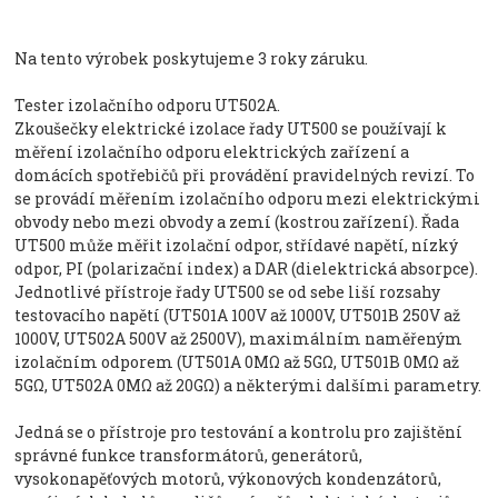
Na tento výrobek poskytujeme 3 roky záruku.
Tester izolačního odporu UT502A.
Zkoušečky elektrické izolace řady UT500 se používají k
měření izolačního odporu elektrických zařízení a
domácích spotřebičů při provádění pravidelných revizí. To
se provádí měřením izolačního odporu mezi elektrickými
obvody nebo mezi obvody a zemí (kostrou zařízení). Řada
UT500 může měřit izolační odpor, střídavé napětí, nízký
odpor, PI (polarizační index) a DAR (dielektrická absorpce).
Jednotlivé přístroje řady UT500 se od sebe liší rozsahy
testovacího napětí (UT501A 100V až 1000V, UT501B 250V až
1000V, UT502A 500V až 2500V), maximálním naměřeným
izolačním odporem (UT501A 0MΩ až 5GΩ, UT501B 0MΩ až
5GΩ, UT502A 0MΩ až 20GΩ) a některými dalšími parametry.
Jedná se o přístroje pro testování a kontrolu pro zajištění
správné funkce transformátorů, generátorů,
vysokonapěťových motorů, výkonových kondenzátorů,