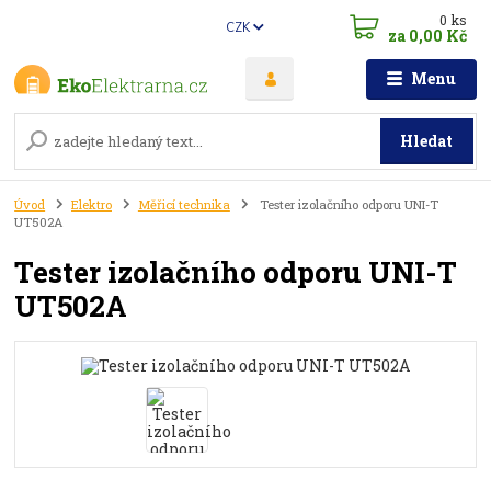
0
ks
CZK
za
0,00 Kč
Menu
Hledat
Úvod
Elektro
Měřicí technika
Tester izolačního odporu UNI-T
UT502A
Tester izolačního odporu UNI-T
UT502A