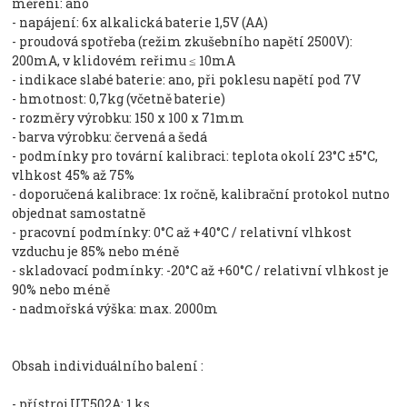
měření: ano
- napájení: 6x alkalická baterie 1,5V (AA)
- proudová spotřeba (režim zkušebního napětí 2500V):
200mA, v klidovém reřimu ≤ 10mA
- indikace slabé baterie: ano, při poklesu napětí pod 7V
- hmotnost: 0,7kg (včetně baterie)
- rozměry výrobku: 150 x 100 x 71mm
- barva výrobku: červená a šedá
- podmínky pro tovární kalibraci: teplota okolí 23°C ±5°C,
vlhkost 45% až 75%
- doporučená kalibrace: 1x ročně, kalibrační protokol nutno
objednat samostatně
- pracovní podmínky: 0°C až +40°C / relativní vlhkost
vzduchu je 85% nebo méně
- skladovací podmínky: -20°C až +60°C / relativní vlhkost je
90% nebo méně
- nadmořská výška: max. 2000m
Obsah individuálního balení :
- přístroj UT502A: 1 ks