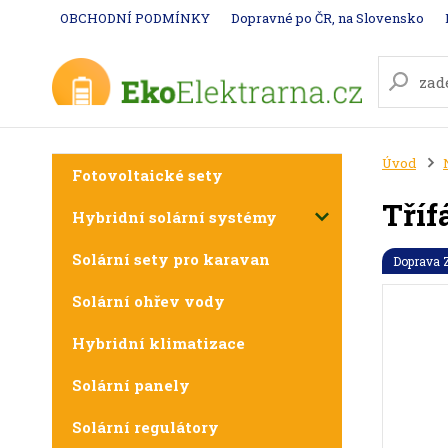
OBCHODNÍ PODMÍNKY
Dopravné po ČR, na Slovensko
Úvod
Fotovoltaické sety
Tříf
Hybridní solární systémy
Solární sety pro karavan
Doprava
Solární ohřev vody
Hybridní klimatizace
Solární panely
Solární regulátory