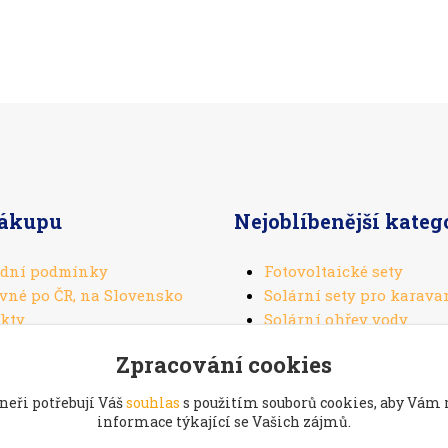
nákupu
Nejoblíbenější kateg
dní podmínky
Fotovoltaické sety
vné po ČR, na Slovensko
Solární sety pro karava
kty
Solární ohřev vody
Solární panely
Zpracování cookies
Solární regulátory
neři potřebují Váš
souhlas
s použitím souborů cookies, aby Vám
informace týkající se Vašich zájmů.