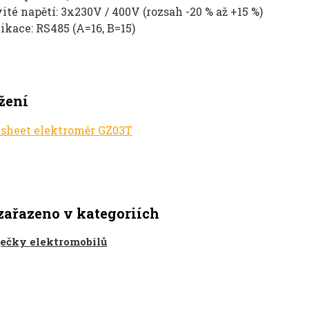
ité napětí: 3x230V / 400V (rozsah -20 % až +15 %)
kace: RS485 (A=16, B=15)
žení
sheet elektroměr GZ03T
zařazeno v kategoriích
ječky elektromobilů