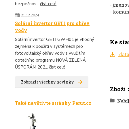
bezpečnos...
číst celé
- jmenov
- komuni
21.12.2024
Solární invertor GETI pro ohřev
vody
Solární invertor GETI GWH01 je vhodný
Ke sta
zejména k použití v systémech pro
fotovoltaický ohřev vody s využitím
data
dotačního programu NOVÁ ZELENÁ
ÚSPORÁM 202...
číst celé
Zobrazit všechny novinky
Zboží 
Nabí
Také navštivte stránky Perut.cz