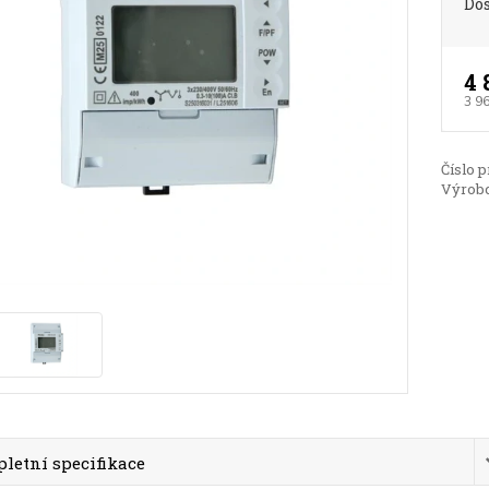
Do
4 
3 9
Číslo p
Výrobc
letní specifikace