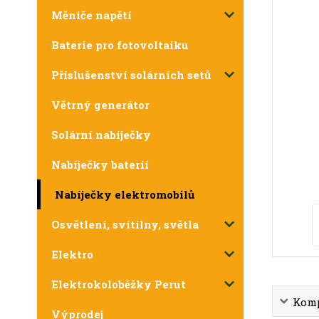
Měniče napětí
Baterie pro fotovoltaiku
Příslušenství solárních setů
Větrný generátor
Solární nabíječky
Nabíječky baterií
Nabíječky elektromobilů
Osvětlení, svítilny, světla
Elektro
Elektrokoloběžky Perut
Komp
Výprodej