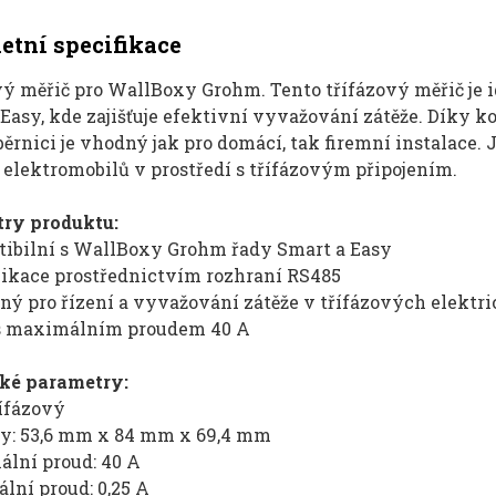
tní specifikace
vý měřič pro WallBoxy Grohm. Tento třífázový měřič je 
 Easy, kde zajišťuje efektivní vyvažování zátěže. Dík
ěrnici je vhodný jak pro domácí, tak firemní instalace.
 elektromobilů v prostředí s třífázovým připojením.
ry produktu:
tibilní s WallBoxy Grohm řady Smart a Easy
ikace prostřednictvím rozhraní RS485
tný pro řízení a vyvažování zátěže v třífázových elekt
 s maximálním proudem 40 A
ké parametry:
řífázový
ry: 53,6 mm x 84 mm x 69,4 mm
ální proud: 40 A
lní proud: 0,25 A