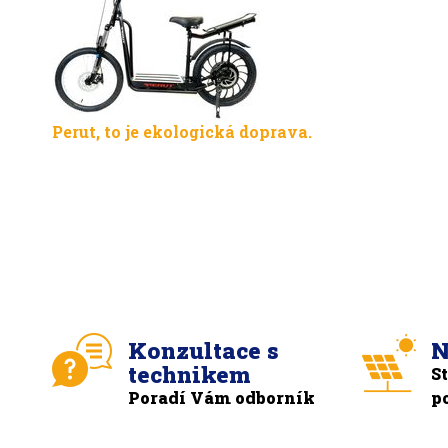
Perut, to je ekologická doprava.
Konzultace s
N
technikem
S
Poradí Vám odborník
p