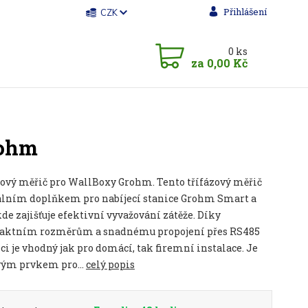
Přihlášení
CZK
0
ks
za
0,00 Kč
rohm
zový měřič pro WallBoxy Grohm. Tento třífázový měřič
eálním doplňkem pro nabíjecí stanice Grohm Smart a
kde zajišťuje efektivní vyvažování zátěže. Díky
ktním rozměrům a snadnému propojení přes RS485
ci je vhodný jak pro domácí, tak firemní instalace. Je
vým prvkem pro...
celý popis