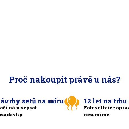
Proč nakoupit právě u nás?
ávrhy setů na míru
12 let na trhu
tačí nám sepsat
Fotovoltaice opra
ožadavky
rozumíme