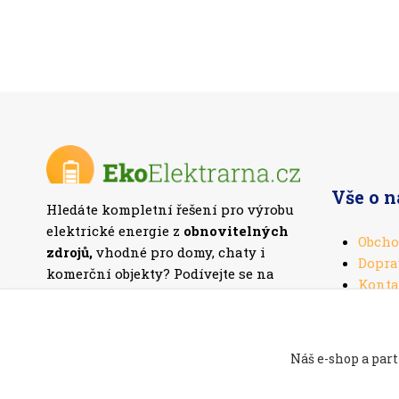
Vše o 
Hledáte kompletní řešení pro výrobu
elektrické energie z
obnovitelných
Obcho
zdrojů,
vhodné pro domy, chaty i
Dopra
komerční objekty? Podívejte se na
Konta
naši nabídku
fotovoltaických setů
.
Náš e-shop a part