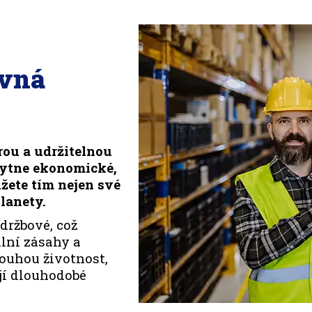
ávná
rou a udržitelnou
kytne ekonomické,
žete tím nejen své
lanety.
držbové, což
lní zásahy a
louhou životnost,
ují dlouhodobé