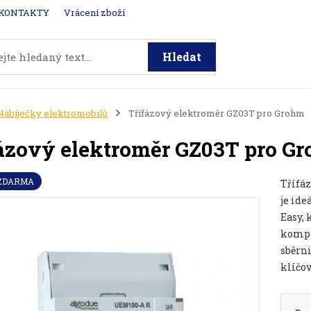
KONTAKTY
Vrácení zboží
Hledat
Nabíječky elektromobilů
Třífázový elektroměr GZ03T pro Grohm
ázový elektroměr GZ03T pro G
 ZDARMA
Třífá
je id
Easy, 
kompa
sběrni
klíčo