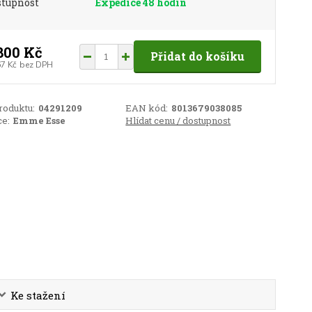
stupnost
Expedice 48 hodin
800 Kč
Přidat do košíku
67 Kč
bez DPH
roduktu:
04291209
EAN kód:
8013679038085
e:
Emme Esse
Hlídat cenu / dostupnost
Ke stažení