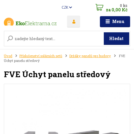
0
ks
CZK
za
0,00 Kč
Menu
Hledat
Úvod
Příslušenství solárních setů
Držáky panelů pro budovy
FVE
Úchyt panelu středový
FVE Úchyt panelu středový