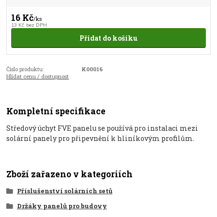
16 Kč
/
ks
13 Kč
bez DPH
Přidat do košíku
Číslo produktu:
K00016
Hlídat cenu / dostupnost
Kompletní specifikace
Středový úchyt FVE panelu se používá pro instalaci mezi
solární panely pro připevnění k hliníkovým profilům.
Zboží zařazeno v kategoriích
Příslušenství solárních setů
Držáky panelů pro budovy