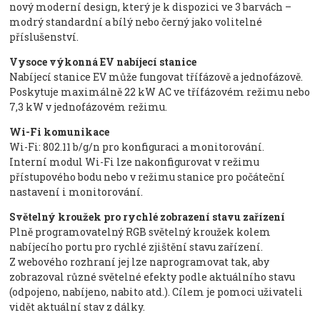
nový moderní design, který je k dispozici ve 3 barvách –
modrý standardní a bílý nebo černý jako volitelné
příslušenství.
Vysoce výkonná EV nabíjecí stanice
Nabíjecí stanice EV může fungovat třífázově a jednofázově.
Poskytuje maximálně 22 kW AC ve třífázovém režimu nebo
7,3 kW v jednofázovém režimu.
Wi-Fi komunikace
Wi-Fi: 802.11 b/g/n pro konfiguraci a monitorování.
Interní modul Wi-Fi lze nakonfigurovat v režimu
přístupového bodu nebo v režimu stanice pro počáteční
nastavení i monitorování.
Světelný kroužek pro rychlé zobrazení stavu zařízení
Plně programovatelný RGB světelný kroužek kolem
nabíjecího portu pro rychlé zjištění stavu zařízení.
Z webového rozhraní jej lze naprogramovat tak, aby
zobrazoval různé světelné efekty podle aktuálního stavu
(odpojeno, nabíjeno, nabito atd.). Cílem je pomoci uživateli
vidět aktuální stav z dálky.