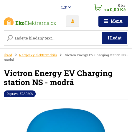
0
ks
CZK
za
0,00 Kč
Menu
Hledat
Úvod
Nabíječky elektromobilů
Victron Energy EV Charging station NS -
modrá
Victron Energy EV Charging
station NS - modrá
Doprava ZDARMA