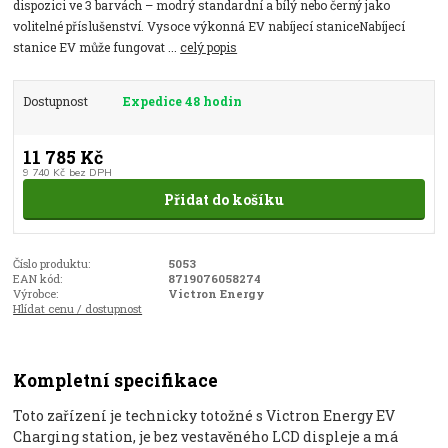
dispozici ve 3 barvách – modrý standardní a bílý nebo černý jako
volitelné příslušenství. Vysoce výkonná EV nabíjecí staniceNabíjecí
stanice EV může fungovat ...
celý popis
Dostupnost
Expedice 48 hodin
11 785 Kč
9 740 Kč
bez DPH
Přidat do košíku
Číslo produktu:
5053
EAN kód:
8719076058274
Výrobce:
Victron Energy
Hlídat cenu / dostupnost
Kompletní specifikace
Toto zařízení je technicky totožné s Victron Energy EV
Charging station, je bez vestavěného LCD displeje a má