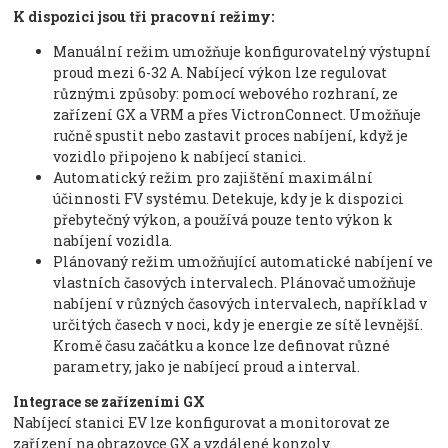
K dispozici jsou tři pracovní režimy:
Manuální režim umožňuje konfigurovatelný výstupní
proud mezi 6-32 A. Nabíjecí výkon lze regulovat
různými způsoby: pomocí webového rozhraní, ze
zařízení GX a VRM a přes VictronConnect. Umožňuje
ručně spustit nebo zastavit proces nabíjení, když je
vozidlo připojeno k nabíjecí stanici.
Automatický režim pro zajištění maximální
účinnosti FV systému. Detekuje, kdy je k dispozici
přebytečný výkon, a používá pouze tento výkon k
nabíjení vozidla.
Plánovaný režim umožňující automatické nabíjení ve
vlastních časových intervalech. Plánovač umožňuje
nabíjení v různých časových intervalech, například v
určitých časech v noci, kdy je energie ze sítě levnější.
Kromě času začátku a konce lze definovat různé
parametry, jako je nabíjecí proud a interval.
Integrace se zařízeními GX
Nabíjecí stanici EV lze konfigurovat a monitorovat ze
zařízení na obrazovce GX a vzdálené konzoly.