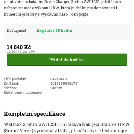
intuitivním ovládáním.Green Charger Grohm GW11CSL je třífázová
nabíjecí stanice o výkonu 11 kW, která je ideální pro domácnosti i
komerční prostory s vysokými náro...
celý popis
Dostupnost
Expedice 48 hodin
14 840 Kč
12 264 Kč
bez DPH
Přidat do košíku
Číslo produktu:
04240613
EAN kód:
8013679038177
Výrobce:
Grohm
Hlídat cenu / dostupnost
Kompletní specifikace
Wallbox Grohm GW11CSL - Třífázová Nabíjecí Stanice 11 kW
(Smart Verze) vyrobená v Itálii, přináší chytré technologie