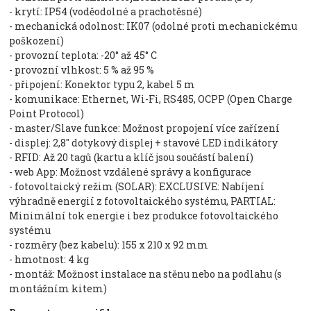
- krytí: IP54 (voděodolné a prachotěsné)
- mechanická odolnost: IK07 (odolné proti mechanickému
poškození)
- provozní teplota: -20° až 45° C
- provozní vlhkost: 5 % až 95 %
- připojení: Konektor typu 2, kabel 5 m
- komunikace: Ethernet, Wi-Fi, RS485, OCPP (Open Charge
Point Protocol)
- master/Slave funkce: Možnost propojení více zařízení
- displej: 2,8" dotykový displej + stavové LED indikátory
- RFID: Až 20 tagů (kartu a klíč jsou součástí balení)
- web App: Možnost vzdálené správy a konfigurace
- fotovoltaický režim (SOLAR): EXCLUSIVE: Nabíjení
výhradně energií z fotovoltaického systému, PARTIAL:
Minimální tok energie i bez produkce fotovoltaického
systému
- rozměry (bez kabelu): 155 x 210 x 92 mm
- hmotnost: 4 kg
- montáž: Možnost instalace na stěnu nebo na podlahu (s
montážním kitem)