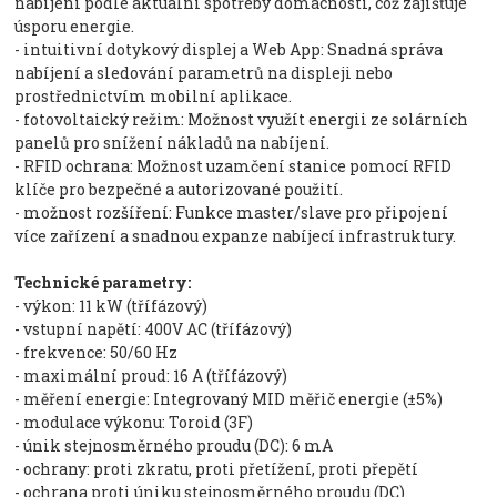
nabíjení podle aktuální spotřeby domácnosti, což zajišťuje
úsporu energie.
- intuitivní dotykový displej a Web App: Snadná správa
nabíjení a sledování parametrů na displeji nebo
prostřednictvím mobilní aplikace.
- fotovoltaický režim: Možnost využít energii ze solárních
panelů pro snížení nákladů na nabíjení.
- RFID ochrana: Možnost uzamčení stanice pomocí RFID
klíče pro bezpečné a autorizované použití.
- možnost rozšíření: Funkce master/slave pro připojení
více zařízení a snadnou expanze nabíjecí infrastruktury.
Technické parametry:
- výkon: 11 kW (třífázový)
- vstupní napětí: 400V AC (třífázový)
- frekvence: 50/60 Hz
- maximální proud: 16 A (třífázový)
- měření energie: Integrovaný MID měřič energie (±5%)
- modulace výkonu: Toroid (3F)
- únik stejnosměrného proudu (DC): 6 mA
- ochrany: proti zkratu, proti přetížení, proti přepětí
- ochrana proti úniku stejnosměrného proudu (DC)