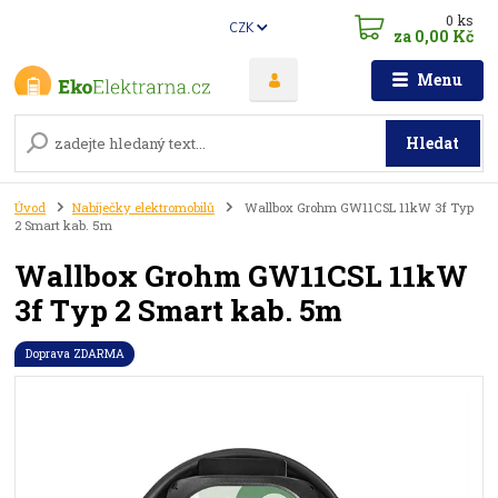
0
ks
CZK
za
0,00 Kč
Menu
Hledat
Úvod
Nabíječky elektromobilů
Wallbox Grohm GW11CSL 11kW 3f Typ
2 Smart kab. 5m
Wallbox Grohm GW11CSL 11kW
3f Typ 2 Smart kab. 5m
Doprava ZDARMA