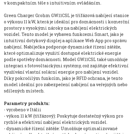
v kompaktním těle s intuitivním ovládáním.
Green Charger Grohm GW11CSL je třífázová nabíjecí stanice
o výkonu 11 kW, která je ideální pro domácnosti i komerční
prostory s vysokými nároky na nabíjení elektrických
vozidel. Tento model je vybaven funkcemi Smart, jako je
intuitivní dotykový displej a aplikace Web App pro správu
nabíjení. Nabíječka podporuje dynamické řízení zátěže,
které optimalizuje využití dostupné elektrické energie
podle spotřeby domácnosti. Model GW11CSL také umožňuje
integraci s fotovoltaickými systémy, což zajišťuje efektivní
využívání vlastní solární energie pro nabíjení vozidel.
Díky pokročilým funkcím, jako je RFID ochrana, je tento
model ideální pro zabezpečení nabíjení na veřejných nebo
sdílených místech.
Parametry produktu:
- vyrobeno v Itálii
- výkon 11 kW (třífázový): Poskytuje dostatečný výkon pro
rychlé a efektivní nabíjení elektrických vozidel.
- dynamické řízení zátěže: Umožňuje optimalizované