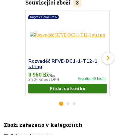
Související zboží
3
Doprava ZDARMA
Rozvaděč RFVE-DC1-1-T12-1
Sada sol
string
černý/čer
3 950 Kč
1 300 Kč
/
ks
Expedice 48 hodin
3 264 Kč
bez DPH
1 074 Kč
bez
Přidat do košíku
Zboží zařazeno v kategoriích