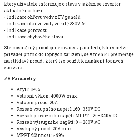
který uživatele informuje o stavu v jakém se invertor
aktuálně nachází:
- indikace ohřevu vody z FV panelů
- indikace ohřevu vody ze sítě 230V AC
- indikace porovozu
- indikace chybového stavu
Stejnosměrný proud generovaný v panelech, který nelze
přivádět přímo do topných zařízení, se v měniči přeměňuje
na střídavý proud , který lze použít k napájení topných
zařízení.
FV Parametry:
Krytí: IP65
Vstupní výkon: 4000W max.
Vstupní proud: 20A
Rozsah vstupního napětí: 160–350V DC
Rozsah provozního napětí MPPT: 120–340V DC
Rozsah výstupního napětí: 0 – 260V AC
Výstupný proud: 20A max.
MPPT účinnost: > 99%