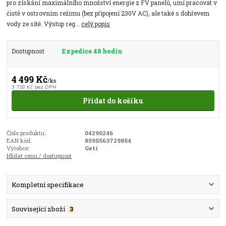
pro získání maximálního množství energie z FV panelů, umí pracovat v
čistě v ostrovním režimu (bez připojení 230V AC), ale také s dohřevem
vody ze sítě. Výstup reg...
celý popis
Dostupnost
Expedice 48 hodin
4 499 Kč
/
ks
3 718 Kč
bez DPH
Přidat do košíku
Číslo produktu:
04290246
EAN kód:
8595563729854
Výrobce:
Geti
Hlídat cenu / dostupnost
Kompletní specifikace
Související zboží
3