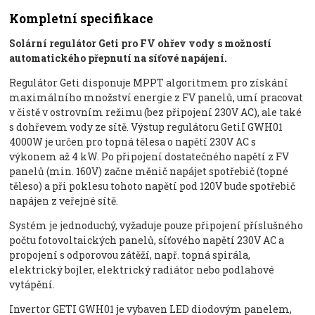
Kompletní specifikace
Solární regulátor Geti pro FV ohřev vody s možností
automatického přepnutí na síťové napájení.
Regulátor Geti disponuje MPPT algoritmem pro získání
maximálního množství energie z FV panelů, umí pracovat
v čistě v ostrovním režimu (bez připojení 230V AC), ale také
s dohřevem vody ze sítě. Výstup regulátoru GetiI GWH01
4000W je určen pro topná tělesa o napětí 230V AC s
výkonem až 4 kW. Po připojení dostatečného napětí z FV
panelů (min. 160V) začne měnič napájet spotřebič (topné
těleso) a při poklesu tohoto napětí pod 120V bude spotřebič
napájen z veřejné sítě.
Systém je jednoduchý, vyžaduje pouze připojení příslušného
počtu fotovoltaických panelů, síťového napětí 230V AC a
propojení s odporovou zátěží, např. topná spirála,
elektrický bojler, elektrický radiátor nebo podlahové
vytápění.
Invertor GETI GWH01 je vybaven LED diodovým panelem,