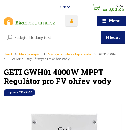
0
ks
CZK
za
0,00 Kč
Menu
Hledat
Úvod
Měniče napětí
Měniče pro ohřev teplé vody
GETI GWH01
4000W MPPT Regulátor pro FV ohřev vody
GETI GWH01 4000W MPPT
Regulátor pro FV ohřev vody
Doprava ZDARMA